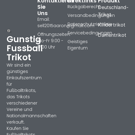
Kontaktieren
Direktlinks
Produkt
Sie
Rückgaberecht
Deutschland-
Uns
Trikot
Versandbedingungen
Email:
Datenschutzrichtlinie
Kindertrikot
sell2015aaron@gmail.com
Servicebedingungen
Öffnungszeiten:
Damentrikot
Gunstig
Mo-Fr 9:00 -
Geistiges
Fussball
17:00 Uhr
Eigentum
Trikot
Wir sind ein
günstiges
Einkaufszentrum
für
Fußballtrikots,
das Trikots
verschiedener
Vereine und
Nationalmannschaften
verkauft.
Kaufen Sie
Fußballtrikots,