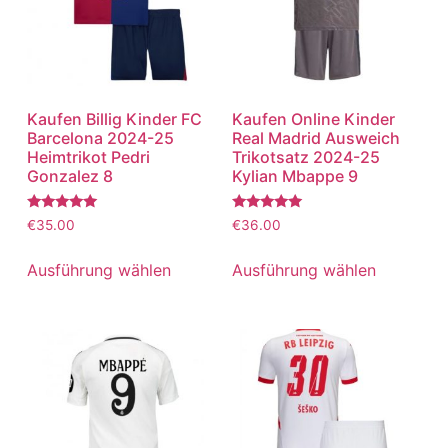
Kaufen Billig Kinder FC
Kaufen Online Kinder
Barcelona 2024-25
Real Madrid Ausweich
Heimtrikot Pedri
Trikotsatz 2024-25
Gonzalez 8
Kylian Mbappe 9
Bewertet
Bewertet
€
35.00
€
36.00
mit
mit
5.00
5.00
von 5
von 5
Ausführung wählen
Ausführung wählen