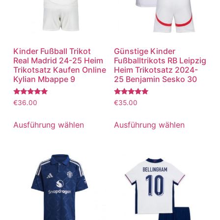
Kinder Fußball Trikot
Günstige Kinder
Real Madrid 24-25 Heim
Fußballtrikots RB Leipzig
Trikotsatz Kaufen Online
Heim Trikotsatz 2024-
Kylian Mbappe 9
25 Benjamin Sesko 30
Bewertet
Bewertet
€
36.00
€
35.00
mit
mit
5.00
5.00
von 5
von 5
Ausführung wählen
Ausführung wählen