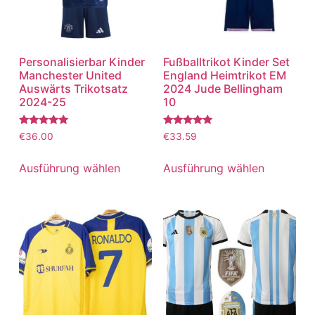
Personalisierbar Kinder
Fußballtrikot Kinder Set
Manchester United
England Heimtrikot EM
Auswärts Trikotsatz
2024 Jude Bellingham
2024-25
10
Bewertet
Bewertet
€
36.00
€
33.59
mit
mit
5.00
5.00
von 5
von 5
Ausführung wählen
Ausführung wählen