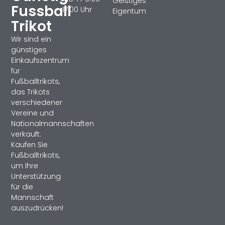
Geistiges
Fussball
17:00 Uhr
Eigentum
Trikot
Wir sind ein
günstiges
Einkaufszentrum
für
Fußballtrikots,
das Trikots
verschiedener
Vereine und
Nationalmannschaften
verkauft.
Kaufen Sie
Fußballtrikots,
um Ihre
Unterstützung
für die
Mannschaft
auszudrücken!