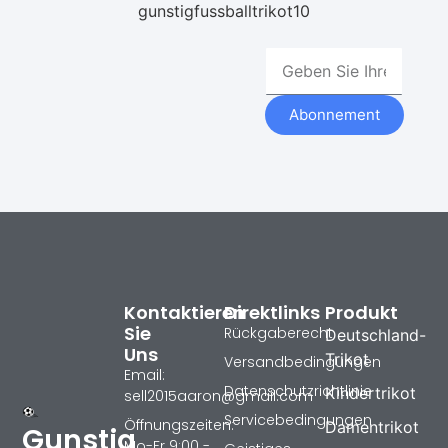
gunstigfussballtrikot10
Abonnement
Kontaktieren
Direktlinks
Produkt
Sie
Rückgaberecht
Deutschland-
Uns
Trikot
Versandbedingungen
Email:
Datenschutzrichtlinie
Kindertrikot
sell2015aaron@gmail.com
Servicebedingungen
Öffnungszeiten:
Damentrikot
Gunstig
Mo-Fr 9:00 -