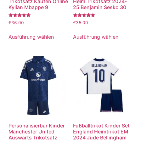
Trikotsatz Kaufen Online
Heim Trikotsatz 2024-
Kylian Mbappe 9
25 Benjamin Sesko 30
Bewertet
Bewertet
€
36.00
€
35.00
mit
mit
5.00
5.00
von 5
von 5
Ausführung wählen
Ausführung wählen
Personalisierbar Kinder
Fußballtrikot Kinder Set
Manchester United
England Heimtrikot EM
Auswärts Trikotsatz
2024 Jude Bellingham