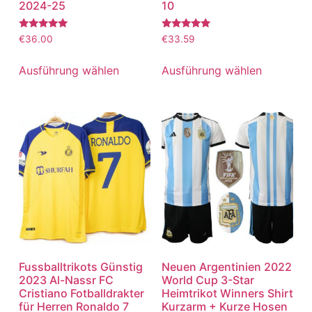
2024-25
10
Bewertet
Bewertet
€
36.00
€
33.59
mit
mit
5.00
5.00
von 5
von 5
Ausführung wählen
Ausführung wählen
Fussballtrikots Günstig
Neuen Argentinien 2022
2023 Al-Nassr FC
World Cup 3-Star
Cristiano Fotballdrakter
Heimtrikot Winners Shirt
für Herren Ronaldo 7
Kurzarm + Kurze Hosen