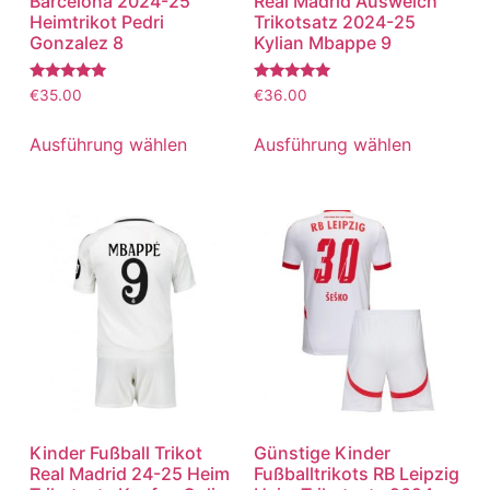
Barcelona 2024-25
Real Madrid Ausweich
Heimtrikot Pedri
Trikotsatz 2024-25
Gonzalez 8
Kylian Mbappe 9
Bewertet
Bewertet
€
35.00
€
36.00
mit
mit
5.00
5.00
von 5
von 5
Ausführung wählen
Ausführung wählen
Kinder Fußball Trikot
Günstige Kinder
Real Madrid 24-25 Heim
Fußballtrikots RB Leipzig