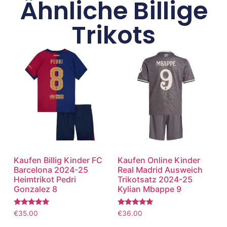
Ähnliche Billige
Trikots
Kaufen Billig Kinder FC
Kaufen Online Kinder
Barcelona 2024-25
Real Madrid Ausweich
Heimtrikot Pedri
Trikotsatz 2024-25
Gonzalez 8
Kylian Mbappe 9
Bewertet
Bewertet
€
35.00
€
36.00
mit
mit
5.00
5.00