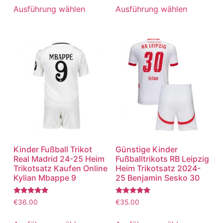
von 5
von 5
Ausführung wählen
Ausführung wählen
Kinder Fußball Trikot
Günstige Kinder
Real Madrid 24-25 Heim
Fußballtrikots RB Leipzig
Trikotsatz Kaufen Online
Heim Trikotsatz 2024-
Kylian Mbappe 9
25 Benjamin Sesko 30
Bewertet
Bewertet
€
36.00
€
35.00
mit
mit
5.00
5.00
von 5
von 5