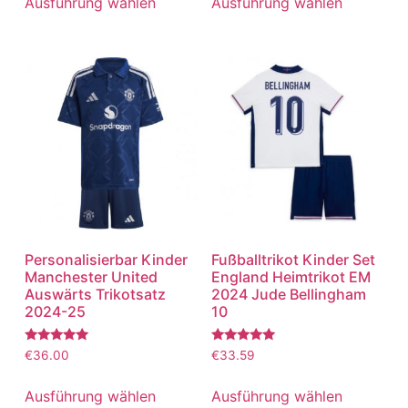
Ausführung wählen
Ausführung wählen
Personalisierbar Kinder
Fußballtrikot Kinder Set
Manchester United
England Heimtrikot EM
Auswärts Trikotsatz
2024 Jude Bellingham
2024-25
10
Bewertet
Bewertet
€
36.00
€
33.59
mit
mit
5.00
5.00
von 5
von 5
Ausführung wählen
Ausführung wählen