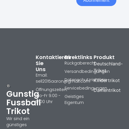
Abonnement
Kontaktieren
Direktlinks
Produkt
Sie
Rückgaberecht
Deutschland-
Uns
Trikot
Versandbedingungen
Email:
Datenschutzrichtlinie
Kindertrikot
sell2015aaron@gmail.com
Servicebedingungen
Öffnungszeiten:
Damentrikot
Gunstig
Mo-Fr 9:00 -
Geistiges
Fussball
17:00 Uhr
Eigentum
Trikot
Wir sind ein
günstiges