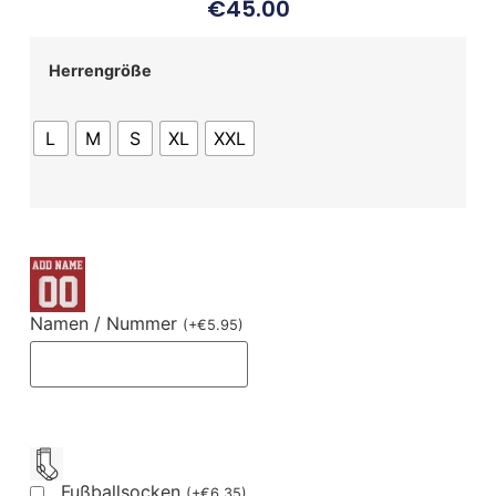
€
45.00
Herrengröße
L
M
S
XL
XXL
Namen / Nummer
(
+
€
5.95
)
Fußballsocken
(
+
€
6.35
)