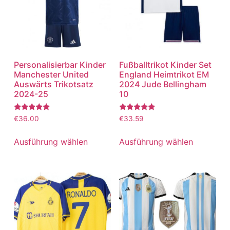
Personalisierbar Kinder
Fußballtrikot Kinder Set
Manchester United
England Heimtrikot EM
Auswärts Trikotsatz
2024 Jude Bellingham
2024-25
10
Bewertet
Bewertet
€
36.00
€
33.59
mit
mit
5.00
5.00
von 5
von 5
Ausführung wählen
Ausführung wählen