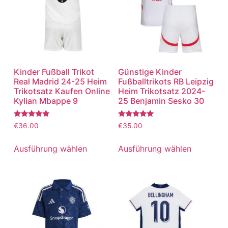
Kinder Fußball Trikot
Günstige Kinder
Real Madrid 24-25 Heim
Fußballtrikots RB Leipzig
Trikotsatz Kaufen Online
Heim Trikotsatz 2024-
Kylian Mbappe 9
25 Benjamin Sesko 30
Bewertet
Bewertet
€
36.00
€
35.00
mit
mit
5.00
5.00
von 5
von 5
Ausführung wählen
Ausführung wählen