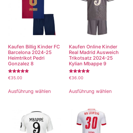
Kaufen Billig Kinder FC
Kaufen Online Kinder
Barcelona 2024-25
Real Madrid Ausweich
Heimtrikot Pedri
Trikotsatz 2024-25
Gonzalez 8
Kylian Mbappe 9
Bewertet
Bewertet
€
35.00
€
36.00
mit
mit
5.00
5.00
von 5
von 5
Ausführung wählen
Ausführung wählen