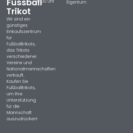
Fussball
17:00 Uhr
Eigentum
Trikot
Wir sind ein
günstiges
Einkaufszentrum
für
Fußballtrikots,
das Trikots
verschiedener
Vereine und
Nationalmannschaften
verkauft.
Kaufen Sie
Fußballtrikots,
um Ihre
Unterstützung
für die
Mannschaft
auszudrücken!