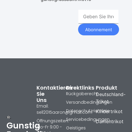
Abonnement
Kontaktieren
Direktlinks
Produkt
Sie
Rückgaberecht
Deutschland-
Uns
Trikot
Versandbedingungen
Email:
Datenschutzrichtlinie
Kindertrikot
sell2015aaron@gmail.com
Servicebedingungen
Öffnungszeiten:
Damentrikot
Gunstig
Mo-Fr 9:00 -
Geistiges