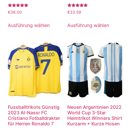
Bewertet
Bewertet
€
36.00
€
33.59
mit
mit
5.00
5.00
von 5
von 5
Ausführung wählen
Ausführung wählen
Fussballtrikots Günstig
Neuen Argentinien 2022
2023 Al-Nassr FC
World Cup 3-Star
Cristiano Fotballdrakter
Heimtrikot Winners Shirt
für Herren Ronaldo 7
Kurzarm + Kurze Hosen