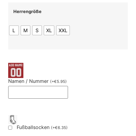
Herrengröße
L
M
S
XL
XXL
Namen / Nummer
(
+
€
5.95
)
Fußballsocken
(
+
€
6.35
)