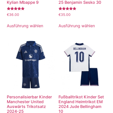
Kylian Mbappe 9
25 Benjamin Sesko 30
Bewertet
Bewertet
€
36.00
€
35.00
mit
mit
5.00
5.00
von 5
von 5
Ausführung wählen
Ausführung wählen
Personalisierbar Kinder
Fußballtrikot Kinder Set
Manchester United
England Heimtrikot EM
Auswärts Trikotsatz
2024 Jude Bellingham
2024-25
10