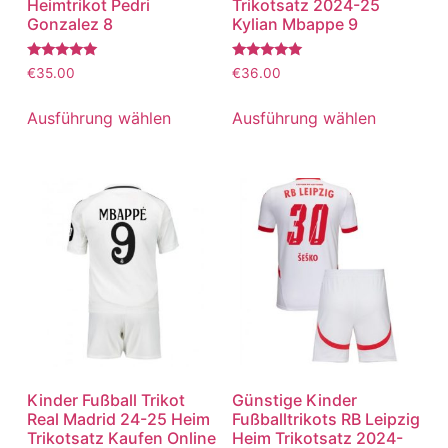
Heimtrikot Pedri
Trikotsatz 2024-25
Gonzalez 8
Kylian Mbappe 9
Bewertet
Bewertet
€
35.00
€
36.00
mit
mit
5.00
5.00
von 5
von 5
Ausführung wählen
Ausführung wählen
Kinder Fußball Trikot
Günstige Kinder
Real Madrid 24-25 Heim
Fußballtrikots RB Leipzig
Trikotsatz Kaufen Online
Heim Trikotsatz 2024-