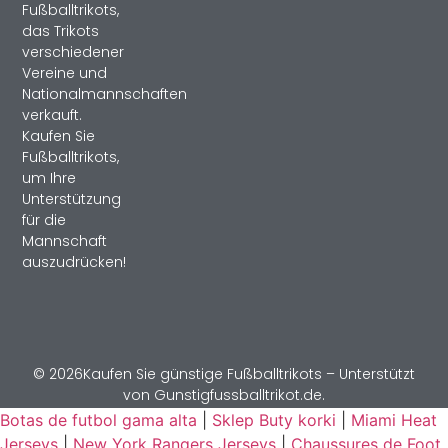
Fußballtrikots,
das Trikots
verschiedener
Vereine und
Nationalmannschaften
verkauft.
Kaufen Sie
Fußballtrikots,
um Ihre
Unterstützung
für die
Mannschaft
auszudrücken!
© 2026Kaufen Sie günstige Fußballtrikots – Unterstützt
von Gunstigfussballtrikot.de.
Botas de futbol gama alta
|
Sklep Buty korki
|
Miami Heat
Jerseys
|
New York Rangers Jerseys
|
Chaussures de Foot