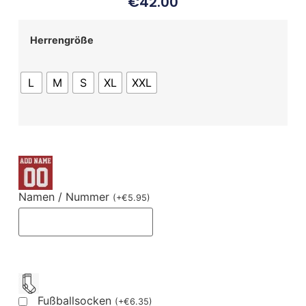
€
42.00
Herrengröße
L
M
S
XL
XXL
Namen / Nummer
(
+
€
5.95
)
Fußballsocken
(
+
€
6.35
)