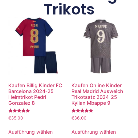
Trikots
Kaufen Billig Kinder FC
Kaufen Online Kinder
Barcelona 2024-25
Real Madrid Ausweich
Heimtrikot Pedri
Trikotsatz 2024-25
Gonzalez 8
Kylian Mbappe 9
Bewertet
Bewertet
€
35.00
€
36.00
mit
mit
5.00
5.00
von 5
von 5
Ausführung wählen
Ausführung wählen