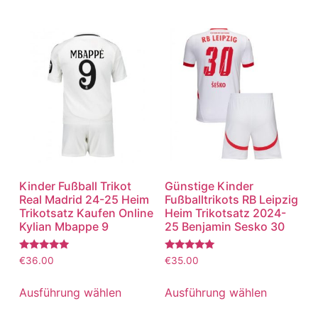
Kinder Fußball Trikot
Günstige Kinder
Real Madrid 24-25 Heim
Fußballtrikots RB Leipzig
Trikotsatz Kaufen Online
Heim Trikotsatz 2024-
Kylian Mbappe 9
25 Benjamin Sesko 30
Bewertet
Bewertet
€
36.00
€
35.00
mit
mit
5.00
5.00
von 5
von 5
Ausführung wählen
Ausführung wählen