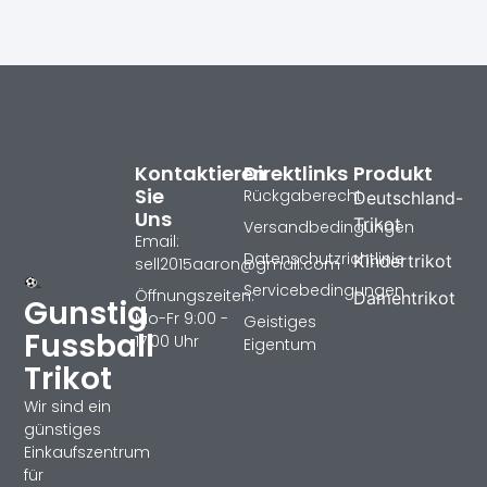
Kontaktieren
Direktlinks
Produkt
Sie
Rückgaberecht
Deutschland-
Uns
Trikot
Versandbedingungen
Email:
Datenschutzrichtlinie
Kindertrikot
sell2015aaron@gmail.com
Servicebedingungen
Öffnungszeiten:
Damentrikot
Gunstig
Mo-Fr 9:00 -
Geistiges
Fussball
17:00 Uhr
Eigentum
Trikot
Wir sind ein
günstiges
Einkaufszentrum
für