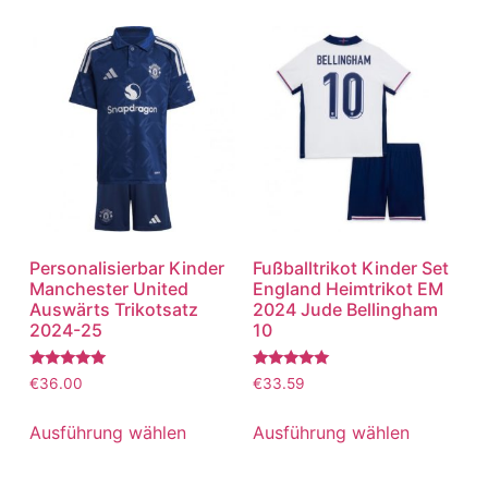
Personalisierbar Kinder
Fußballtrikot Kinder Set
Manchester United
England Heimtrikot EM
Auswärts Trikotsatz
2024 Jude Bellingham
2024-25
10
Bewertet
Bewertet
€
36.00
€
33.59
mit
mit
5.00
5.00
von 5
von 5
Ausführung wählen
Ausführung wählen