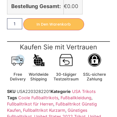
Bestellung Gesamt:
€0.00
In Den Warenkorb
Kaufen Sie mit Vertrauen
Free
Worldwide
30-tägiger
SSL-sichere
Delivery
Shipping
Testzeitraum
Zahlung
SKU
USA2203282201
Kategorie
USA Trikots
Tags
Coole Fußballtrikots
,
Fußballkleidung
,
Fußballtrikot für Herren
,
Fußballtrikot Günstig
Kaufen
,
Fußballtrikot Kurzarm
,
Günstiges
Fußballtrikot
,
United States 2022 Trikot
,
United