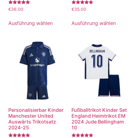
Bewertet
Bewertet
€
36.00
€
35.00
mit
mit
5.00
5.00
von 5
von 5
Ausführung wählen
Ausführung wählen
Personalisierbar Kinder
Fußballtrikot Kinder Set
Manchester United
England Heimtrikot EM
Auswärts Trikotsatz
2024 Jude Bellingham
2024-25
10