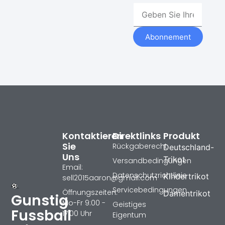
Abonnement
Kontaktieren
Direktlinks
Produkt
Sie
Rückgaberecht
Deutschland-
Uns
Trikot
Versandbedingungen
Email:
Datenschutzrichtlinie
Kindertrikot
sell2015aaron@gmail.com
Servicebedingungen
Öffnungszeiten:
Damentrikot
Gunstig
Mo-Fr 9:00 -
Geistiges
Fussball
17:00 Uhr
Eigentum