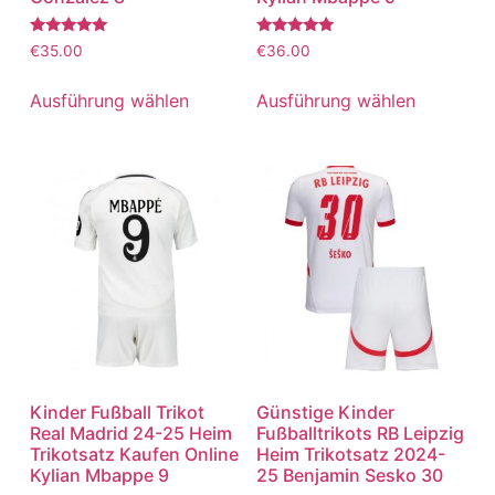
Bewertet
Bewertet
€
35.00
€
36.00
mit
mit
5.00
5.00
von 5
von 5
Ausführung wählen
Ausführung wählen
Kinder Fußball Trikot
Günstige Kinder
Real Madrid 24-25 Heim
Fußballtrikots RB Leipzig
Trikotsatz Kaufen Online
Heim Trikotsatz 2024-
Kylian Mbappe 9
25 Benjamin Sesko 30