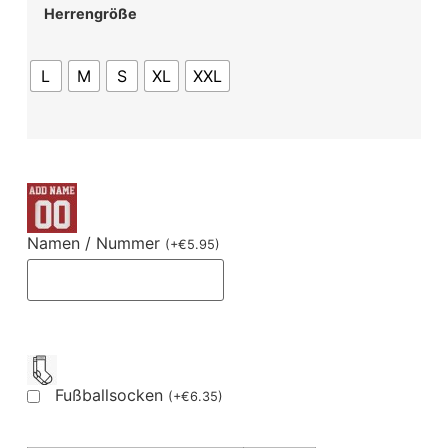
Herrengröße
L
M
S
XL
XXL
Namen / Nummer
(
+
€
5.95
)
Fußballsocken
(
+
€
6.35
)