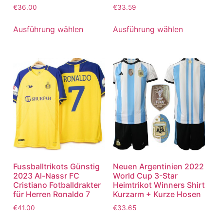
Bewertet
Bewertet
€
36.00
€
33.59
mit
mit
5.00
5.00
von 5
von 5
Ausführung wählen
Ausführung wählen
Fussballtrikots Günstig
Neuen Argentinien 2022
2023 Al-Nassr FC
World Cup 3-Star
Cristiano Fotballdrakter
Heimtrikot Winners Shirt
für Herren Ronaldo 7
Kurzarm + Kurze Hosen
€
41.00
€
33.65