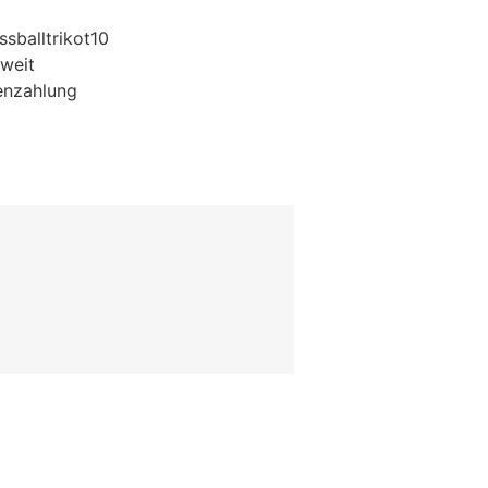
sballtrikot10
weit
enzahlung