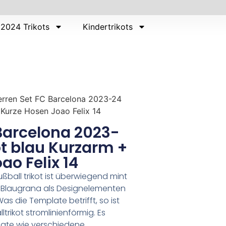
2024 Trikots
Kindertrikots
erren Set FC Barcelona 2023-24
 Kurze Hosen Joao Felix 14
Barcelona 2023-
ot blau Kurzarm +
ao Felix 14
ßball trikot ist überwiegend mint
it Blaugrana als Designelementen
s die Template betrifft, so ist
trikot stromlinienförmig. Es
late wie verschiedene