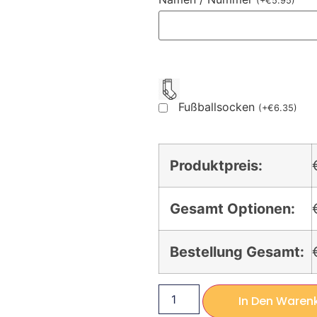
(
+
€
5.95
)
Fußballsocken
(
+
€
6.35
)
Produktpreis:
Gesamt Optionen:
Bestellung Gesamt:
In Den Waren