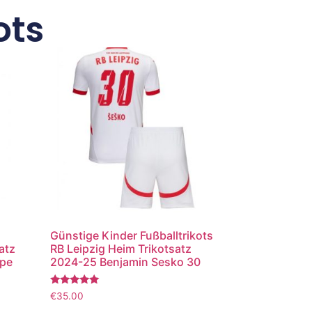
ots
Günstige Kinder Fußballtrikots
atz
RB Leipzig Heim Trikotsatz
ppe
2024-25 Benjamin Sesko 30
Bewertet
€
35.00
mit
5.00