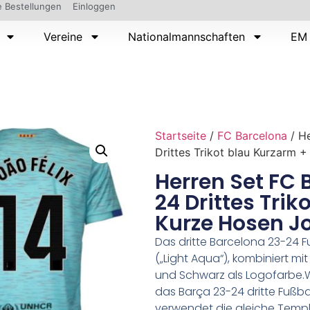
 Bestellungen
Einloggen
Vereine
Nationalmannschaften
EM 
Startseite
/
FC Barcelona
/ H
Drittes Trikot blau Kurzarm +
Herren Set FC 
24 Drittes Trik
Kurze Hosen Jo
Das dritte Barcelona 23-24 Fu
(„Light Aqua“), kombiniert m
und Schwarz als Logofarbe.Wa
das Barça 23-24 dritte Fußball
verwendet die gleiche Temp