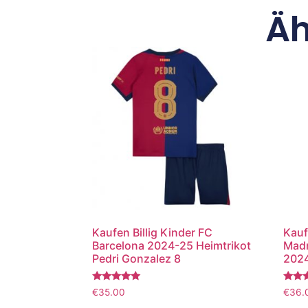
Äh
Kaufen Billig Kinder FC
Kauf
Barcelona 2024-25 Heimtrikot
Madr
Pedri Gonzalez 8
2024
Bewertet
Bewer
€
35.00
€
36.
mit
mit
5.00
5.00