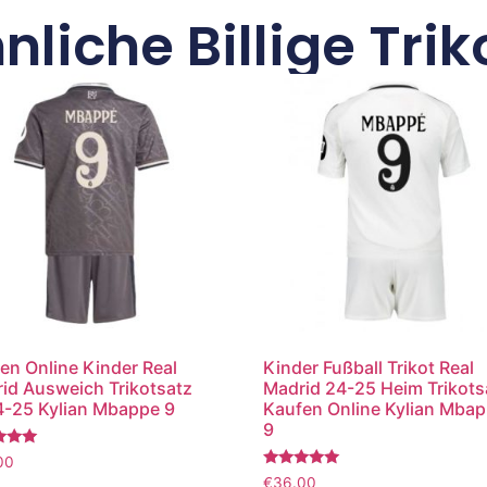
nliche Billige Trik
en Online Kinder Real
Kinder Fußball Trikot Real
id Ausweich Trikotsatz
Madrid 24-25 Heim Trikots
-25 Kylian Mbappe 9
Kaufen Online Kylian Mba
9
tet
00
Bewertet
€
36.00