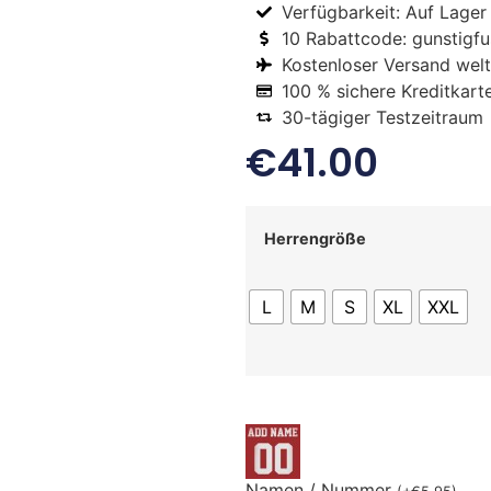
Verfügbarkeit: Auf Lager
10 Rabattcode: gunstigfus
Kostenloser Versand welt
100 % sichere Kreditkart
30-tägiger Testzeitraum
€
41.00
Herrengröße
L
M
S
XL
XXL
Namen / Nummer