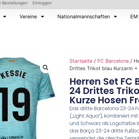
 Bestellungen
Einloggen
Vereine
Nationalmannschaften
EM 
Startseite
/
FC Barcelona
/ H
Drittes Trikot blau Kurzarm 
Herren Set FC 
24 Drittes Trik
Kurze Hosen Fr
Das dritte Barcelona 23-24 Fu
(„Light Aqua“), kombiniert m
und Schwarz als Logofarbe.Wa
das Barça 23-24 dritte Fußball
verwendet die gleiche Temp