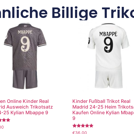
nliche Billige Trik
en Online Kinder Real
Kinder Fußball Trikot Real
id Ausweich Trikotsatz
Madrid 24-25 Heim Trikots
-25 Kylian Mbappe 9
Kaufen Online Kylian Mba
9
tet
00
Bewertet
€
36.00