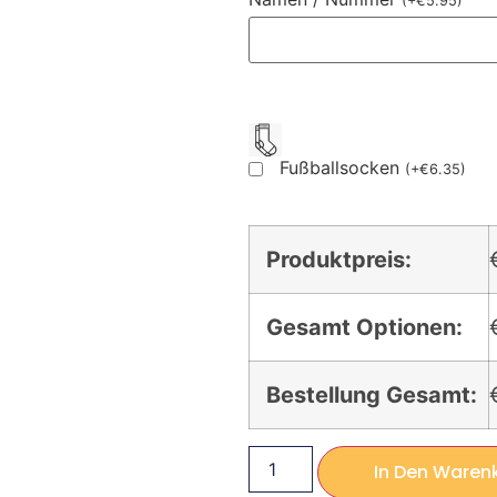
(
+
€
5.95
)
Fußballsocken
(
+
€
6.35
)
Produktpreis:
Gesamt Optionen:
Bestellung Gesamt:
In Den Waren