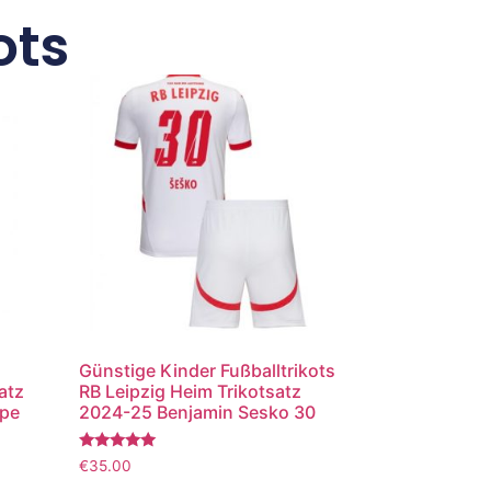
ots
Günstige Kinder Fußballtrikots
atz
RB Leipzig Heim Trikotsatz
ppe
2024-25 Benjamin Sesko 30
Bewertet
€
35.00
mit
5.00