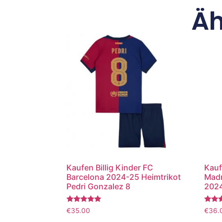
Äh
Kaufen Billig Kinder FC
Kauf
Barcelona 2024-25 Heimtrikot
Madr
Pedri Gonzalez 8
2024
Bewertet
Bewer
€
35.00
€
36.
mit
mit
5.00
5.00