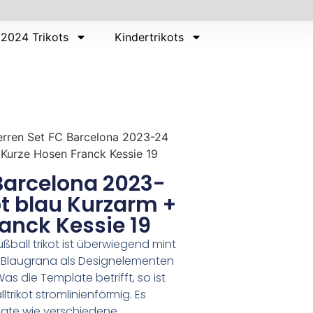
2024 Trikots
Kindertrikots
erren Set FC Barcelona 2023-24
+ Kurze Hosen Franck Kessie 19
Barcelona 2023-
ot blau Kurzarm +
anck Kessie 19
ßball trikot ist überwiegend mint
it Blaugrana als Designelementen
s die Template betrifft, so ist
trikot stromlinienförmig. Es
late wie verschiedene