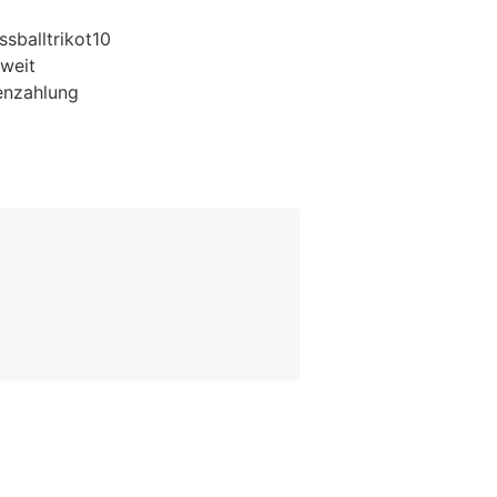
sballtrikot10
weit
enzahlung