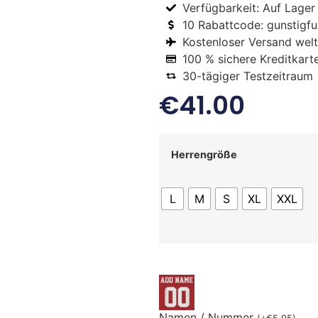
Verfügbarkeit: Auf Lager
10 Rabattcode: gunstigfus
Kostenloser Versand welt
100 % sichere Kreditkart
30-tägiger Testzeitraum
€
41.00
Herrengröße
L
M
S
XL
XXL
Namen / Nummer