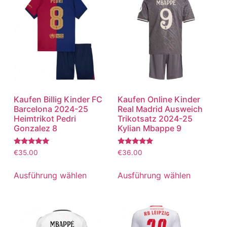
Kaufen Billig Kinder FC
Kaufen Online Kinder
Barcelona 2024-25
Real Madrid Ausweich
Heimtrikot Pedri
Trikotsatz 2024-25
Gonzalez 8
Kylian Mbappe 9
Bewertet
Bewertet
€
35.00
€
36.00
mit
mit
5.00
5.00
von 5
von 5
Ausführung wählen
Ausführung wählen