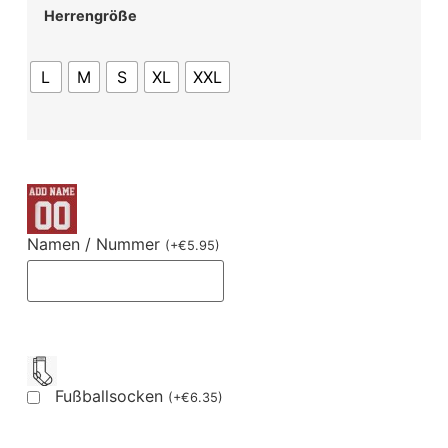
Herrengröße
L
M
S
XL
XXL
Namen / Nummer
(
+
€
5.95
)
Fußballsocken
(
+
€
6.35
)