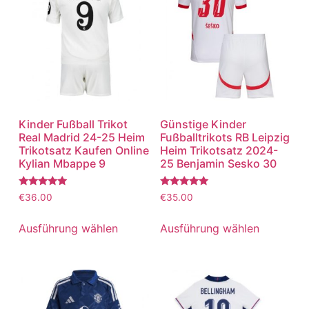
Kinder Fußball Trikot
Günstige Kinder
Real Madrid 24-25 Heim
Fußballtrikots RB Leipzig
Trikotsatz Kaufen Online
Heim Trikotsatz 2024-
Kylian Mbappe 9
25 Benjamin Sesko 30
Bewertet
Bewertet
€
36.00
€
35.00
mit
mit
5.00
5.00
von 5
von 5
Ausführung wählen
Ausführung wählen