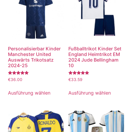
Personalisierbar Kinder
Fußballtrikot Kinder Set
Manchester United
England Heimtrikot EM
Auswärts Trikotsatz
2024 Jude Bellingham
2024-25
10
Bewertet
Bewertet
€
36.00
€
33.59
mit
mit
5.00
5.00
von 5
von 5
Ausführung wählen
Ausführung wählen