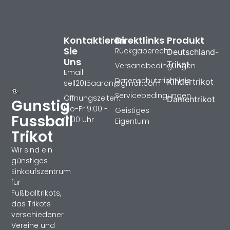
Kontaktieren
Direktlinks
Produkt
Sie
Rückgaberecht
Deutschland-
Uns
Trikot
Versandbedingungen
Email:
Datenschutzrichtlinie
Kindertrikot
sell2015aaron@gmail.com
Servicebedingungen
Öffnungszeiten:
Damentrikot
Gunstig
Mo-Fr 9:00 -
Geistiges
Fussball
17:00 Uhr
Eigentum
Trikot
Wir sind ein
günstiges
Einkaufszentrum
für
Fußballtrikots,
das Trikots
verschiedener
Vereine und