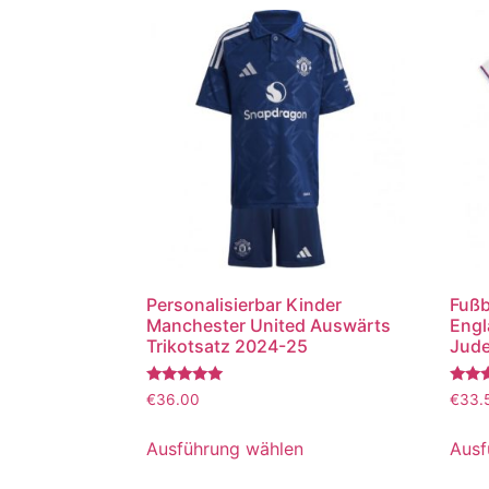
Personalisierbar Kinder
Fußb
Manchester United Auswärts
Engl
Trikotsatz 2024-25
Jude
Bewertet
Bewer
€
36.00
€
33.
mit
mit
5.00
5.00
von 5
von 5
Ausführung wählen
Ausf