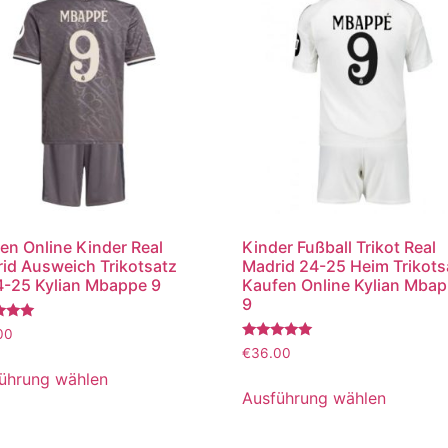
en Online Kinder Real
Kinder Fußball Trikot Real
id Ausweich Trikotsatz
Madrid 24-25 Heim Trikots
-25 Kylian Mbappe 9
Kaufen Online Kylian Mba
9
tet
00
Bewertet
€
36.00
mit
5.00
ührung wählen
von 5
Ausführung wählen