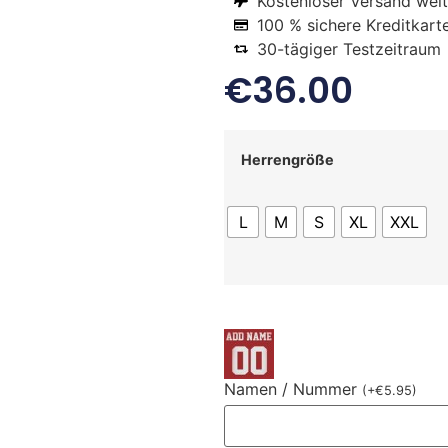
Kostenloser Versand welt
100 % sichere Kreditkart
30-tägiger Testzeitraum
€
36.00
Herrengröße
L
M
S
XL
XXL
Namen / Nummer
(
+
€
5.95
)