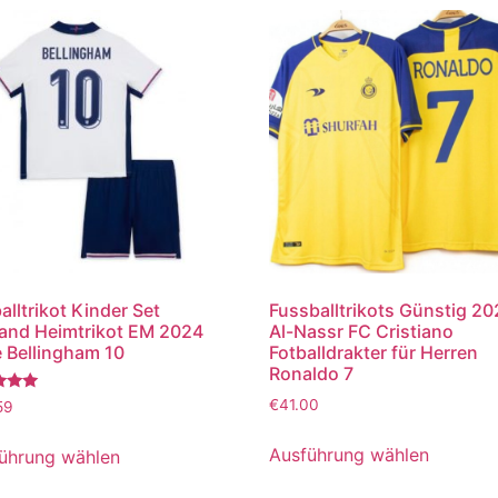
alltrikot Kinder Set
Fussballtrikots Günstig 2
and Heimtrikot EM 2024
Al-Nassr FC Cristiano
 Bellingham 10
Fotballdrakter für Herren
Ronaldo 7
tet
€
41.00
59
Ausführung wählen
ührung wählen