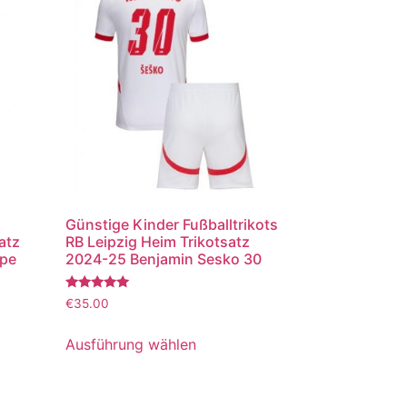
Günstige Kinder Fußballtrikots
atz
RB Leipzig Heim Trikotsatz
ppe
2024-25 Benjamin Sesko 30
Bewertet
€
35.00
mit
5.00
von 5
Ausführung wählen