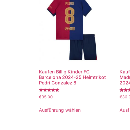
Kaufen Billig Kinder FC
Kauf
Barcelona 2024-25 Heimtrikot
Madr
Pedri Gonzalez 8
2024
Bewertet
Bewer
€
35.00
€
36.
mit
mit
5.00
5.00
von 5
von 5
Ausführung wählen
Ausf