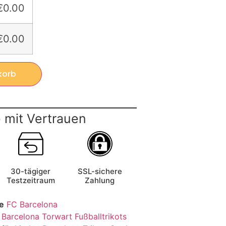
€0.00
€0.00
korb
 mit Vertrauen
30-tägiger
SSL-sichere
Testzeitraum
Zahlung
e
FC Barcelona
,
Barcelona Torwart Fußballtrikots