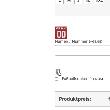
L
M
S
XL
XXL
Namen / Nummer
(
+
€
5.95
)
Fußballsocken
(
+
€
6.35
)
Produktpreis: