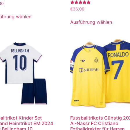
tet
00
Bewertet
€
36.00
mit
5.00
ührung wählen
von 5
Ausführung wählen
alltrikot Kinder Set
Fussballtrikots Günstig 2
and Heimtrikot EM 2024
Al-Nassr FC Cristiano
 Bellingham 10
Fotballdrakter für Herren