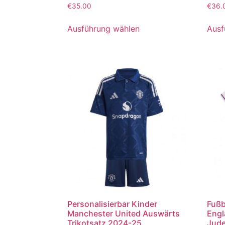
Bewertet
Bewer
€
35.00
€
36.
mit
mit
5.00
5.00
von 5
von 5
Ausführung wählen
Ausf
Personalisierbar Kinder
Fußb
Manchester United Auswärts
Engl
Trikotsatz 2024-25
Jude