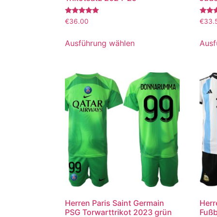
Bewertet
Bewer
€
36.00
€
33.
mit
mit
5.00
5.00
von 5
von 5
Ausführung wählen
Ausf
Herren Paris Saint Germain
Herr
PSG Torwarttrikot 2023 grün
Fußb