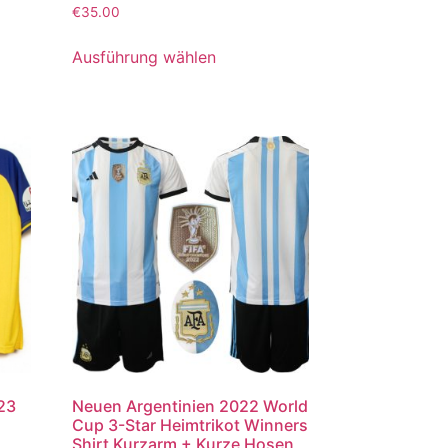
Bewertet
€
35.00
mit
5.00
von 5
Ausführung wählen
023
Neuen Argentinien 2022 World
Cup 3-Star Heimtrikot Winners
Shirt Kurzarm + Kurze Hosen