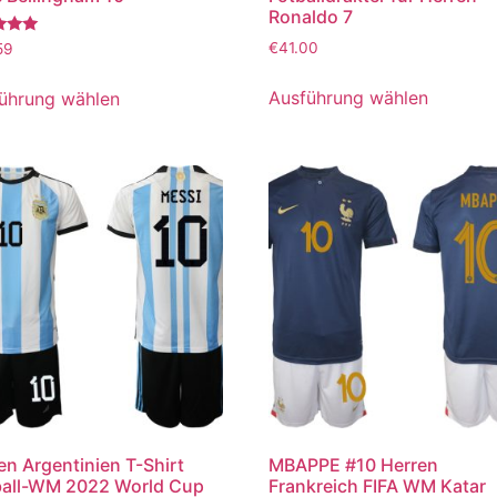
Ronaldo 7
tet
€
41.00
59
Ausführung wählen
ührung wählen
en Argentinien T-Shirt
MBAPPE #10 Herren
all-WM 2022 World Cup
Frankreich FIFA WM Katar