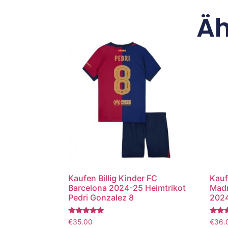
Äh
Kaufen Billig Kinder FC
Kauf
Barcelona 2024-25 Heimtrikot
Madr
Pedri Gonzalez 8
2024
Bewertet
Bewer
€
35.00
€
36.
mit
mit