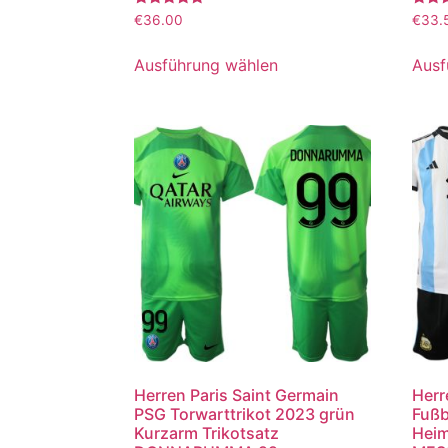
Bewertet
Bewer
€
36.00
€
33.
mit
mit
5.00
5.00
von 5
von 5
Ausführung wählen
Ausf
Herren Paris Saint Germain
Herr
PSG Torwarttrikot 2023 grün
Fußb
Kurzarm Trikotsatz
Heim