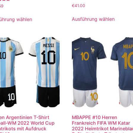
tet
€
41.00
59
Ausführung wählen
ührung wählen
en Argentinien T-Shirt
MBAPPE #10 Herren
all-WM 2022 World Cup
Frankreich FIFA WM Katar
trikots mit Aufdruck
2022 Heimtrikot Marinebla