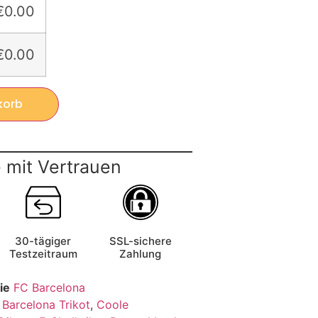
€0.00
€0.00
korb
 mit Vertrauen
30-tägiger
SSL-sichere
Testzeitraum
Zahlung
ie
FC Barcelona
,
Barcelona Trikot
,
Coole