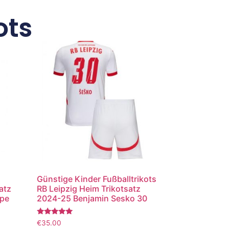
ots
Günstige Kinder Fußballtrikots
atz
RB Leipzig Heim Trikotsatz
ppe
2024-25 Benjamin Sesko 30
Bewertet
€
35.00
mit