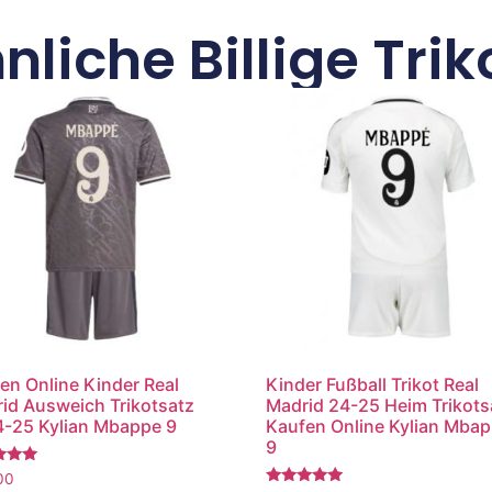
nliche Billige Trik
en Online Kinder Real
Kinder Fußball Trikot Real
id Ausweich Trikotsatz
Madrid 24-25 Heim Trikots
-25 Kylian Mbappe 9
Kaufen Online Kylian Mba
9
tet
00