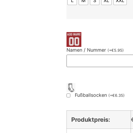
L
M
S
XL
XXL
Namen / Nummer
(
+
€
5.95
)
Fußballsocken
(
+
€
6.35
)
Produktpreis: