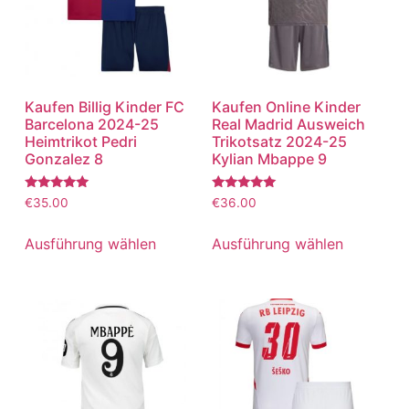
Kaufen Billig Kinder FC
Kaufen Online Kinder
Barcelona 2024-25
Real Madrid Ausweich
Heimtrikot Pedri
Trikotsatz 2024-25
Gonzalez 8
Kylian Mbappe 9
Bewertet
Bewertet
€
35.00
€
36.00
mit
mit
5.00
5.00
von 5
von 5
Ausführung wählen
Ausführung wählen