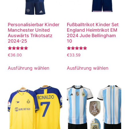
Personalisierbar Kinder
Fußballtrikot Kinder Set
Manchester United
England Heimtrikot EM
Auswärts Trikotsatz
2024 Jude Bellingham
2024-25
10
Bewertet
Bewertet
€
36.00
€
33.59
mit
mit
5.00
5.00
von 5
von 5
Ausführung wählen
Ausführung wählen