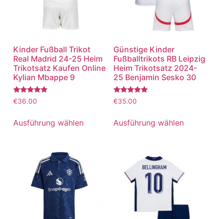
Kinder Fußball Trikot
Günstige Kinder
Real Madrid 24-25 Heim
Fußballtrikots RB Leipzig
Trikotsatz Kaufen Online
Heim Trikotsatz 2024-
Kylian Mbappe 9
25 Benjamin Sesko 30
Bewertet
Bewertet
€
36.00
€
35.00
mit
mit
5.00
5.00
von 5
von 5
Ausführung wählen
Ausführung wählen