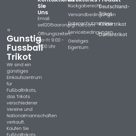
Sie
Rückgaberecht
Deutschland-
Uns
Trikot
Versandbedingungen
Email:
Datenschutzrichtlinie
Kindertrikot
sell2015aaron@gmail.com
Servicebedingungen
Öffnungszeiten:
Damentrikot
Gunstig
Mo-Fr 9:00 -
Geistiges
Fussball
17:00 Uhr
Eigentum
Trikot
Wir sind ein
günstiges
Einkaufszentrum
für
Fußballtrikots,
das Trikots
verschiedener
Vereine und
Nationalmannschaften
verkauft.
Kaufen Sie
Fußballtrikots,