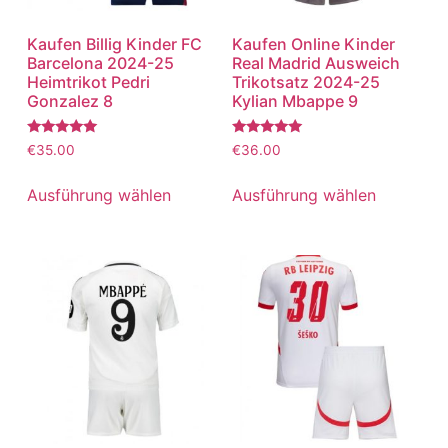
Kaufen Billig Kinder FC
Kaufen Online Kinder
Barcelona 2024-25
Real Madrid Ausweich
Heimtrikot Pedri
Trikotsatz 2024-25
Gonzalez 8
Kylian Mbappe 9
Bewertet
Bewertet
€
35.00
€
36.00
mit
mit
5.00
5.00
von 5
von 5
Ausführung wählen
Ausführung wählen