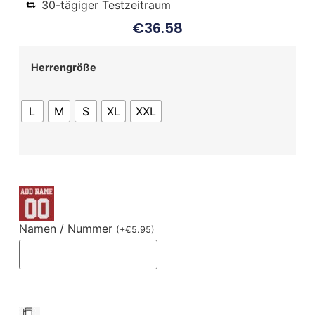
30-tägiger Testzeitraum
€
36.58
Herrengröße
L
M
S
XL
XXL
Namen / Nummer
(
+
€
5.95
)