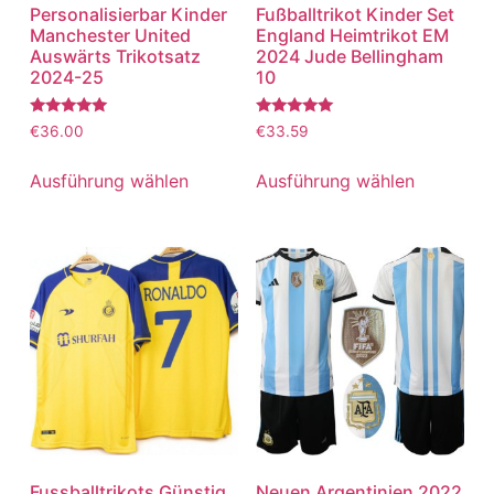
Personalisierbar Kinder
Fußballtrikot Kinder Set
Manchester United
England Heimtrikot EM
Auswärts Trikotsatz
2024 Jude Bellingham
2024-25
10
Bewertet
Bewertet
€
36.00
€
33.59
mit
mit
5.00
5.00
von 5
von 5
Ausführung wählen
Ausführung wählen
Fussballtrikots Günstig
Neuen Argentinien 2022