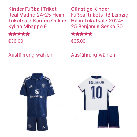
Kinder Fußball Trikot
Günstige Kinder
Real Madrid 24-25 Heim
Fußballtrikots RB Leipzig
Trikotsatz Kaufen Online
Heim Trikotsatz 2024-
Kylian Mbappe 9
25 Benjamin Sesko 30
Bewertet
Bewertet
€
36.00
€
35.00
mit
mit
5.00
5.00
von 5
von 5
Ausführung wählen
Ausführung wählen