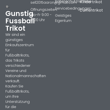
Datenschutzrichtlinie
Kindertrikot
sell2015aaron@gmail.com
Servicebedingungen
Öffnungszeiten:
Damentrikot
Gunstig
Mo-Fr 9:00 -
Geistiges
Fussball
17:00 Uhr
Eigentum
Trikot
Wir sind ein
günstiges
Einkaufszentrum
für
Fußballtrikots,
das Trikots
verschiedener
Vereine und
Nationalmannschaften
verkauft.
Kaufen Sie
Fußballtrikots,
um Ihre
Unterstützung
für die