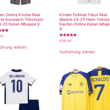
en Online Kinder Real
Kinder Fußball Trikot Real
id Ausweich Trikotsatz
Madrid 24-25 Heim Trikots
-25 Kylian Mbappe 9
Kaufen Online Kylian Mba
9
tet
00
Bewertet
€
36.00
mit
5.00
ührung wählen
von 5
Ausführung wählen