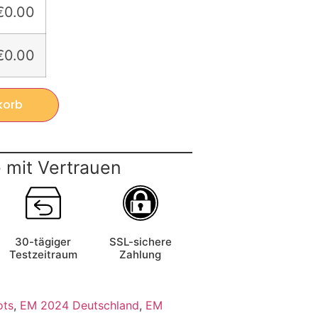
€0.00
€0.00
korb
 mit Vertrauen
30-tägiger
SSL-sichere
Testzeitraum
Zahlung
ots
,
EM 2024 Deutschland
,
EM