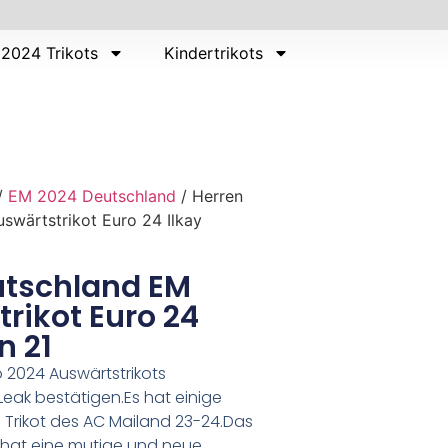
2024 Trikots
Kindertrikots
/
EM 2024 Deutschland
/ Herren
wärtstrikot Euro 24 Ilkay
utschland EM
rikot Euro 24
n 21
 2024 Auswärtstrikots
Leak bestätigen.Es hat einige
n Trikot des AC Mailand 23-24.Das
t hat eine mutige und neue