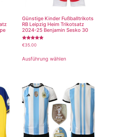
Günstige Kinder Fußballtrikots
atz
RB Leipzig Heim Trikotsatz
ppe
2024-25 Benjamin Sesko 30
Bewertet
€
35.00
mit
5.00
von 5
Ausführung wählen