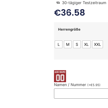
30-tägiger Testzeitraum
€
36.58
Herrengröße
L
M
S
XL
XXL
Namen / Nummer
(
+
€
5.95
)