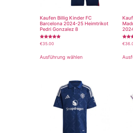
Kaufen Billig Kinder FC
Kauf
Barcelona 2024-25 Heimtrikot
Madr
Pedri Gonzalez 8
2024
Bewertet
Bewer
€
35.00
€
36.
mit
mit
5.00
5.00
von 5
von 5
Ausführung wählen
Ausf