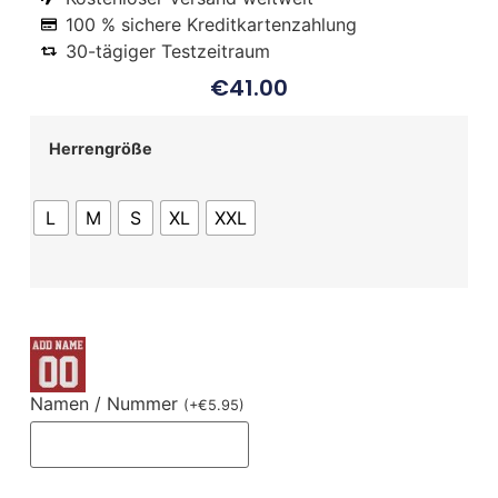
100 % sichere Kreditkartenzahlung
30-tägiger Testzeitraum
€
41.00
Herrengröße
L
M
S
XL
XXL
Namen / Nummer
(
+
€
5.95
)