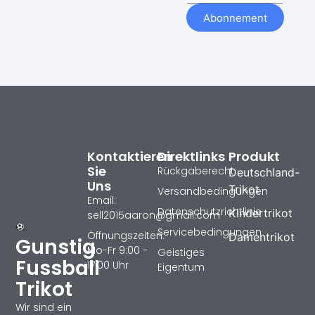
Abonnement
Kontaktieren
Direktlinks
Produkt
Sie
Rückgaberecht
Deutschland-
Uns
Trikot
Versandbedingungen
Email:
Datenschutzrichtlinie
Kindertrikot
sell2015aaron@gmail.com
Servicebedingungen
Öffnungszeiten:
Damentrikot
Gunstig
Mo-Fr 9:00 -
Geistiges
Fussball
17:00 Uhr
Eigentum
Trikot
Wir sind ein