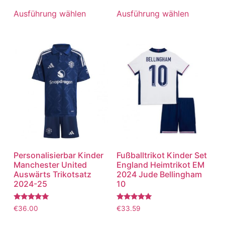
5.00
5.00
von 5
von 5
Ausführung wählen
Ausführung wählen
Personalisierbar Kinder
Fußballtrikot Kinder Set
Manchester United
England Heimtrikot EM
Auswärts Trikotsatz
2024 Jude Bellingham
2024-25
10
Bewertet
Bewertet
€
36.00
€
33.59
mit
mit
5.00
5.00