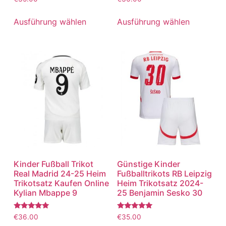
mit
mit
5.00
5.00
von 5
von 5
Ausführung wählen
Ausführung wählen
Kinder Fußball Trikot
Günstige Kinder
Real Madrid 24-25 Heim
Fußballtrikots RB Leipzig
Trikotsatz Kaufen Online
Heim Trikotsatz 2024-
Kylian Mbappe 9
25 Benjamin Sesko 30
Bewertet
Bewertet
€
36.00
€
35.00
mit
mit