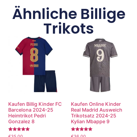
Ähnliche Billige
Trikots
Kaufen Billig Kinder FC
Kaufen Online Kinder
Barcelona 2024-25
Real Madrid Ausweich
Heimtrikot Pedri
Trikotsatz 2024-25
Gonzalez 8
Kylian Mbappe 9
Bewertet
Bewertet
€
35.00
€
36.00