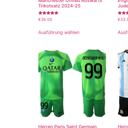
Manchester United Auswärts
Engl
Trikotsatz 2024-25
Jude
Bewertet
Bewer
€
36.00
€
33.
mit
mit
5.00
5.00
von 5
von 5
Ausführung wählen
Ausf
Herren Paris Saint Germain
Herr