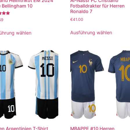
and Heimtrikot EM 2024
Al-Nassr FC Cristiano
 Bellingham 10
Fotballdrakter für Herren
Ronaldo 7
tet
€
41.00
59
Ausführung wählen
ührung wählen
en Argentinien T-Shirt
MBAPPE #10 Herren