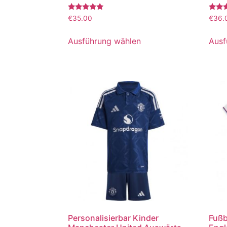
Bewertet
Bewer
€
35.00
€
36.
mit
mit
5.00
5.00
von 5
von 5
Ausführung wählen
Ausf
Personalisierbar Kinder
Fußb