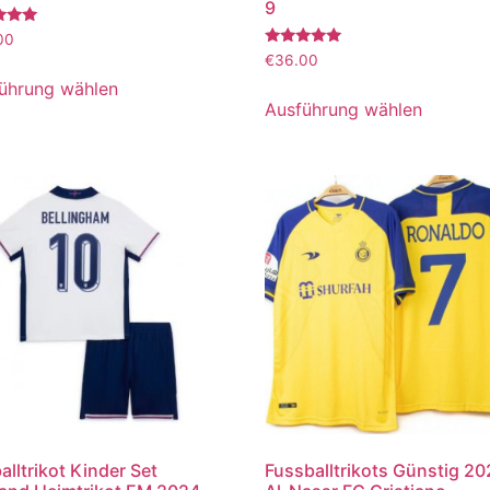
9
tet
00
Bewertet
€
36.00
mit
5.00
ührung wählen
von 5
Ausführung wählen
alltrikot Kinder Set
Fussballtrikots Günstig 2