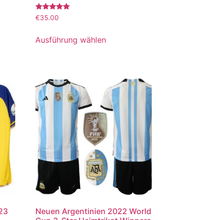
Bewertet
€
35.00
mit
5.00
von 5
Ausführung wählen
023
Neuen Argentinien 2022 World