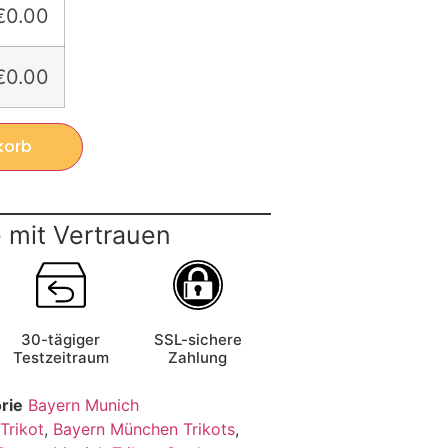
€0.00
€0.00
korb
 mit Vertrauen
30-tägiger
SSL-sichere
Testzeitraum
Zahlung
rie
Bayern Munich
Trikot
,
Bayern München Trikots
,