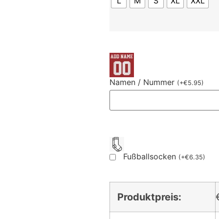
L
M
S
XL
XXL
Namen / Nummer
(
+
€
5.95
)
Fußballsocken
(
+
€
6.35
)
Produktpreis: