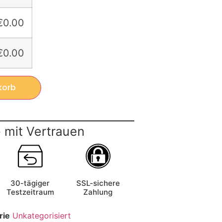
€0.00
€0.00
korb
 mit Vertrauen
30-tägiger
SSL-sichere
Testzeitraum
Zahlung
rie
Unkategorisiert