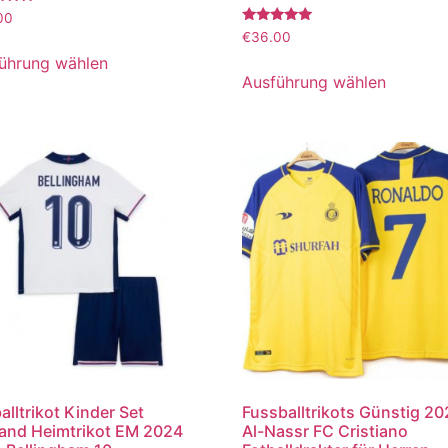
tet
00
Bewertet
€
36.00
mit
5.00
ührung wählen
von 5
Ausführung wählen
alltrikot Kinder Set
Fussballtrikots Günstig 2
and Heimtrikot EM 2024
Al-Nassr FC Cristiano