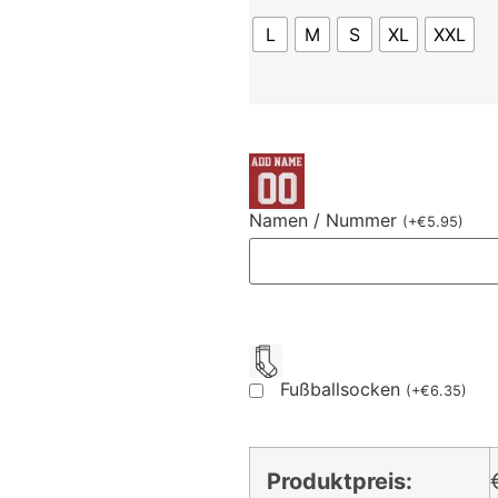
L
M
S
XL
XXL
Namen / Nummer
(
+
€
5.95
)
Fußballsocken
(
+
€
6.35
)
Produktpreis: