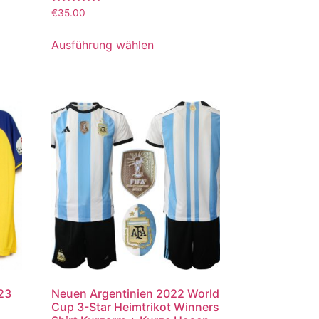
Bewertet
€
35.00
mit
5.00
von 5
Ausführung wählen
023
Neuen Argentinien 2022 World
Cup 3-Star Heimtrikot Winners