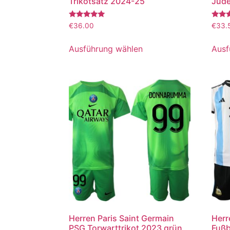
Trikotsatz 2024-25
Jude
Bewertet
Bewer
€
36.00
€
33.
mit
mit
5.00
5.00
von 5
von 5
Ausführung wählen
Ausf
Herren Paris Saint Germain
Herr
PSG Torwarttrikot 2023 grün
Fußb