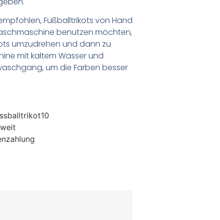
geben.
empfohlen, Fußballtrikots von Hand
Waschmaschine benutzen möchten,
ikots umzudrehen und dann zu
chine mit kaltem Wasser und
waschgang, um die Farben besser
sballtrikot10
weit
enzahlung