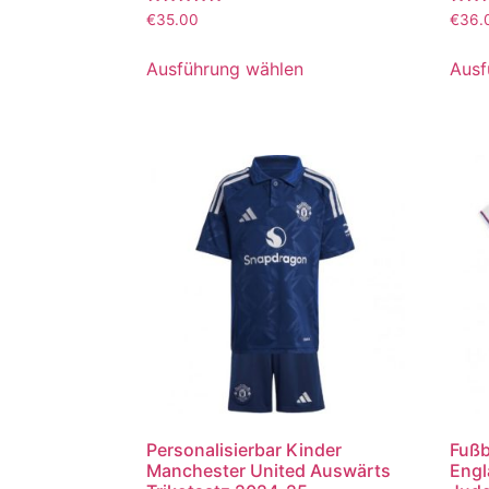
Bewertet
Bewer
€
35.00
€
36.
mit
mit
5.00
5.00
von 5
von 5
Ausführung wählen
Ausf
Personalisierbar Kinder
Fußb
Manchester United Auswärts
Engl