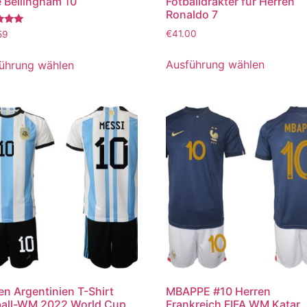
 Bellingham 10
Fotballdrakter für Herren
Ronaldo 7
tet
€
41.00
59
Ausführung wählen
ührung wählen
en Argentinien T-Shirt
MBAPPE #10 Herren
all-WM 2022 World Cup
Frankreich FIFA WM Katar