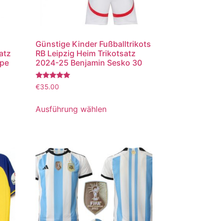
Günstige Kinder Fußballtrikots
atz
RB Leipzig Heim Trikotsatz
ppe
2024-25 Benjamin Sesko 30
Bewertet
€
35.00
mit
5.00
von 5
Ausführung wählen