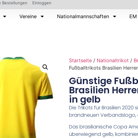
 Bestellungen
Einloggen
Vereine
Nationalmannschaften
EM 
Startseite
/
Nationaltrikot
/
B
Fußballtrikots Brasilien Herr
Günstige Fußba
Brasilien Herr
in gelb
Die Trikots für Brasilien 2020
brandneuen Verbandslogo, da
Das brasilianische Copa Amer
überwiegend gelb, kombinier