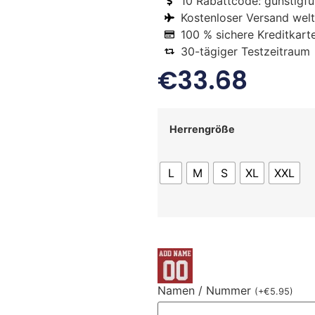
10 Rabattcode: gunstigfus
Kostenloser Versand welt
100 % sichere Kreditkart
30-tägiger Testzeitraum
€
33.68
Herrengröße
L
M
S
XL
XXL
Namen / Nummer
(
+
€
5.95
)