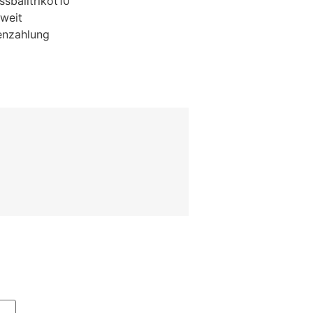
sballtrikot10
weit
enzahlung