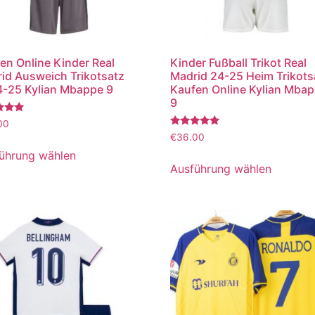
en Online Kinder Real
Kinder Fußball Trikot Real
id Ausweich Trikotsatz
Madrid 24-25 Heim Trikots
-25 Kylian Mbappe 9
Kaufen Online Kylian Mba
9
tet
00
Bewertet
€
36.00
mit
5.00
ührung wählen
von 5
Ausführung wählen