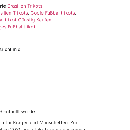
rie
Brasilien Trikots
silien Trikots
,
Coole Fußballtrikots
,
alltrikot Günstig Kaufen
,
ges Fußballtrikot
richtlinie
9 enthüllt wurde.
ün für Kragen und Manschetten. Zur
silien 2020 Heimtrikots von demjenigen