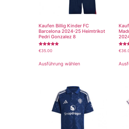
Kaufen Billig Kinder FC
Kauf
Barcelona 2024-25 Heimtrikot
Madr
Pedri Gonzalez 8
2024
Bewertet
Bewer
€
35.00
€
36.
mit
mit
5.00
5.00
von 5
von 5
Ausführung wählen
Ausf