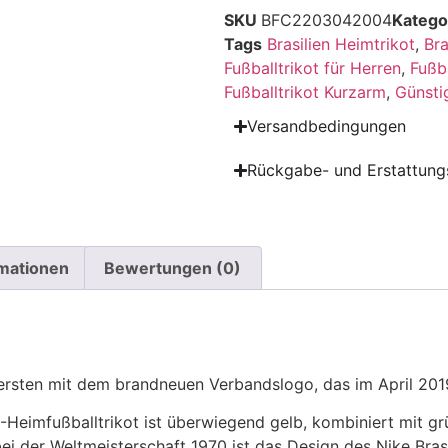
SKU
BFC2203042004
Katego
Tags
Brasilien Heimtrikot
,
Bra
Fußballtrikot für Herren
,
Fußb
Fußballtrikot Kurzarm
,
Günsti
Versandbedingungen
Rückgabe- und Erstattungs
rmationen
Bewertungen (0)
e ersten mit dem brandneuen Verbandslogo, das im April 201
Heimfußballtrikot ist überwiegend gelb, kombiniert mit gr
bei der Weltmeisterschaft 1970 ist das Design des Nike Bra