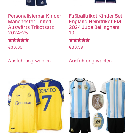
Personalisierbar Kinder
Fußballtrikot Kinder Set
Manchester United
England Heimtrikot EM
Auswärts Trikotsatz
2024 Jude Bellingham
2024-25
10
Bewertet
Bewertet
€
36.00
€
33.59
mit
mit
5.00
5.00
von 5
von 5
Ausführung wählen
Ausführung wählen