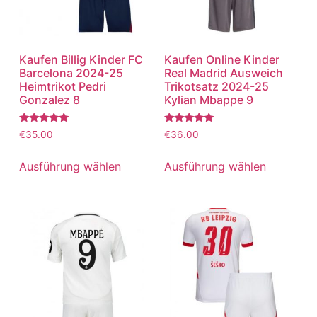
Kaufen Billig Kinder FC
Kaufen Online Kinder
Barcelona 2024-25
Real Madrid Ausweich
Heimtrikot Pedri
Trikotsatz 2024-25
Gonzalez 8
Kylian Mbappe 9
Bewertet
Bewertet
€
35.00
€
36.00
mit
mit
5.00
5.00
von 5
von 5
Ausführung wählen
Ausführung wählen