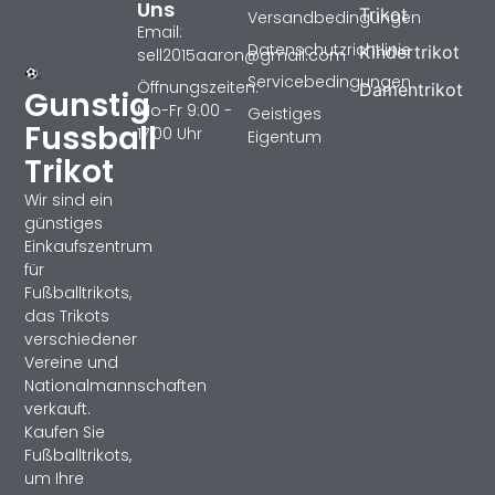
Uns
Trikot
Versandbedingungen
Email:
Datenschutzrichtlinie
Kindertrikot
sell2015aaron@gmail.com
Servicebedingungen
Öffnungszeiten:
Damentrikot
Gunstig
Mo-Fr 9:00 -
Geistiges
Fussball
17:00 Uhr
Eigentum
Trikot
Wir sind ein
günstiges
Einkaufszentrum
für
Fußballtrikots,
das Trikots
verschiedener
Vereine und
Nationalmannschaften
verkauft.
Kaufen Sie
Fußballtrikots,
um Ihre