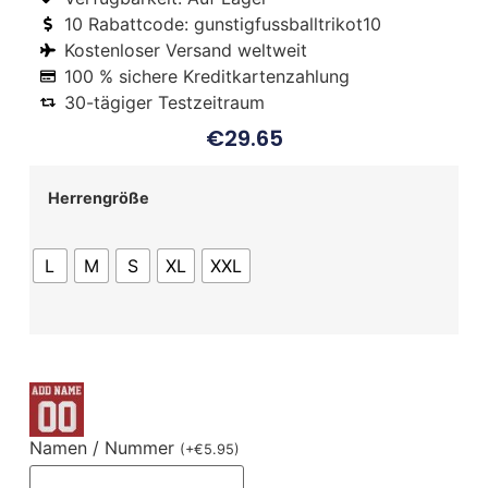
10 Rabattcode: gunstigfussballtrikot10
Kostenloser Versand weltweit
100 % sichere Kreditkartenzahlung
30-tägiger Testzeitraum
€
29.65
Herrengröße
L
M
S
XL
XXL
Namen / Nummer
(
+
€
5.95
)