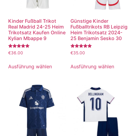
Kinder Fußball Trikot
Günstige Kinder
Real Madrid 24-25 Heim
Fußballtrikots RB Leipzig
Trikotsatz Kaufen Online
Heim Trikotsatz 2024-
Kylian Mbappe 9
25 Benjamin Sesko 30
Bewertet
Bewertet
€
36.00
€
35.00
mit
mit
5.00
5.00
von 5
von 5
Ausführung wählen
Ausführung wählen