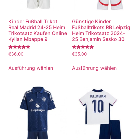
Kinder Fußball Trikot
Günstige Kinder
Real Madrid 24-25 Heim
Fußballtrikots RB Leipzig
Trikotsatz Kaufen Online
Heim Trikotsatz 2024-
Kylian Mbappe 9
25 Benjamin Sesko 30
Bewertet
Bewertet
€
36.00
€
35.00
mit
mit
5.00
5.00
von 5
von 5
Ausführung wählen
Ausführung wählen