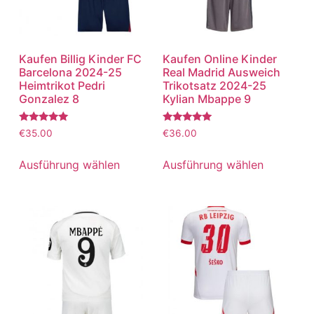
Kaufen Billig Kinder FC
Kaufen Online Kinder
Barcelona 2024-25
Real Madrid Ausweich
Heimtrikot Pedri
Trikotsatz 2024-25
Gonzalez 8
Kylian Mbappe 9
Bewertet
Bewertet
€
35.00
€
36.00
mit
mit
5.00
5.00
von 5
von 5
Ausführung wählen
Ausführung wählen