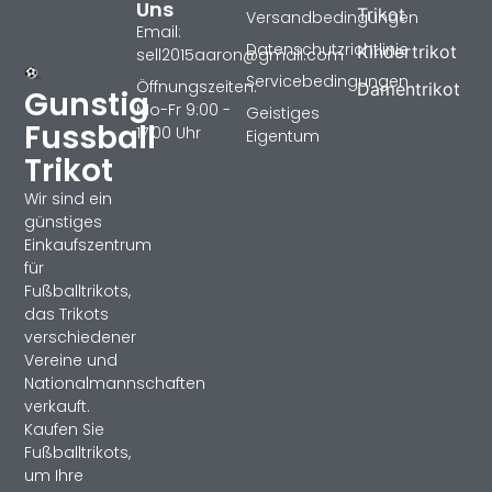
Uns
Trikot
Versandbedingungen
Email:
Datenschutzrichtlinie
Kindertrikot
sell2015aaron@gmail.com
Servicebedingungen
Öffnungszeiten:
Damentrikot
Gunstig
Mo-Fr 9:00 -
Geistiges
Fussball
17:00 Uhr
Eigentum
Trikot
Wir sind ein
günstiges
Einkaufszentrum
für
Fußballtrikots,
das Trikots
verschiedener
Vereine und
Nationalmannschaften
verkauft.
Kaufen Sie
Fußballtrikots,
um Ihre