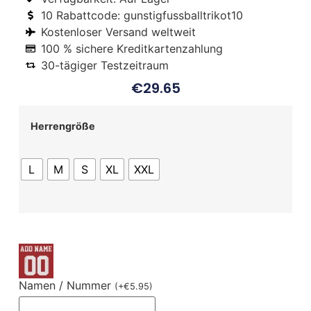
10 Rabattcode: gunstigfussballtrikot10
Kostenloser Versand weltweit
100 % sichere Kreditkartenzahlung
30-tägiger Testzeitraum
€
29.65
Herrengröße
L
M
S
XL
XXL
Namen / Nummer
(
+
€
5.95
)