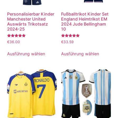
Personalisierbar Kinder
Fußballtrikot Kinder Set
Manchester United
England Heimtrikot EM
Auswärts Trikotsatz
2024 Jude Bellingham
2024-25
10
Bewertet
Bewertet
€
36.00
€
33.59
mit
mit
5.00
5.00
von 5
von 5
Ausführung wählen
Ausführung wählen