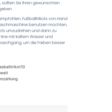
 sollten Sie Ihren gewünschten
geben.
empfohlen, Fußballtrikots von Hand
Waschmaschine benutzen möchten,
ikots umzudrehen und dann zu
chine mit kaltem Wasser und
waschgang, um die Farben besser
sballtrikot10
weit
enzahlung