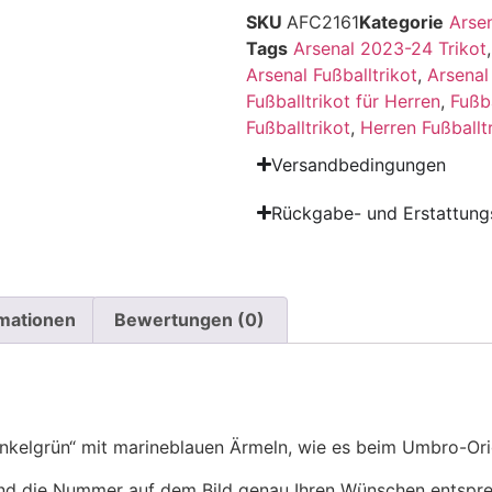
SKU
AFC2161
Kategorie
Arse
Tags
Arsenal 2023-24 Trikot
Arsenal Fußballtrikot
,
Arsenal
Fußballtrikot für Herren
,
Fußb
Fußballtrikot
,
Herren Fußballt
Versandbedingungen
Rückgabe- und Erstattungs
rmationen
Bewertungen (0)
unkelgrün“ mit marineblauen Ärmeln, wie es beim Umbro-Orig
 die Nummer auf dem Bild genau Ihren Wünschen entsprech