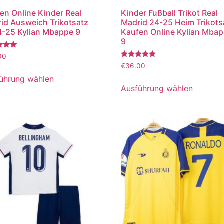
en Online Kinder Real
Kinder Fußball Trikot Real
id Ausweich Trikotsatz
Madrid 24-25 Heim Trikots
-25 Kylian Mbappe 9
Kaufen Online Kylian Mba
9
tet
00
Bewertet
€
36.00
mit
5.00
ührung wählen
von 5
Ausführung wählen