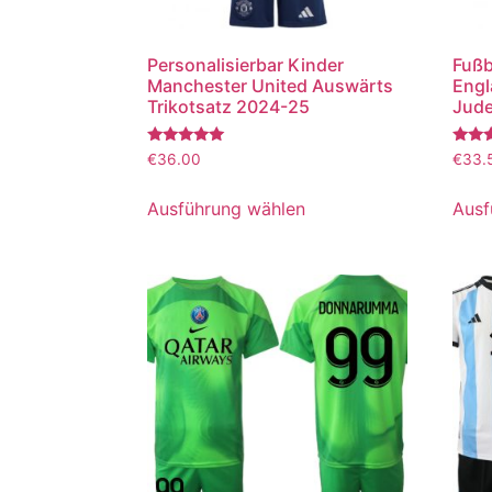
Personalisierbar Kinder
Fußb
Manchester United Auswärts
Engl
Trikotsatz 2024-25
Jude
Bewertet
Bewer
€
36.00
€
33.
mit
mit
5.00
5.00
von 5
von 5
Ausführung wählen
Ausf