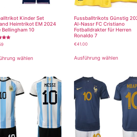
alltrikot Kinder Set
Fussballtrikots Günstig 2
and Heimtrikot EM 2024
Al-Nassr FC Cristiano
 Bellingham 10
Fotballdrakter für Herren
Ronaldo 7
tet
€
41.00
59
Ausführung wählen
ührung wählen