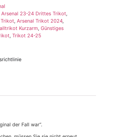
nal
,
Arsenal 23-24 Drittes Trikot
,
 Trikot
,
Arsenal Trikot 2024
,
alltrikot Kurzarm
,
Günstiges
rikot
,
Trikot 24-25
richtlinie
inal der Fall war“.
en, müssen Sie sie nicht erneut