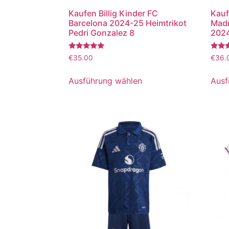
Kaufen Billig Kinder FC
Kauf
Barcelona 2024-25 Heimtrikot
Madr
Pedri Gonzalez 8
2024
Bewertet
Bewer
€
35.00
€
36.
mit
mit
5.00
5.00
von 5
von 5
Ausführung wählen
Ausf