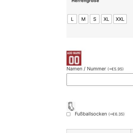
Herrengröße
L
M
S
XL
XXL
Namen / Nummer
(
+
€
5.95
)
Fußballsocken
(
+
€
6.35
)