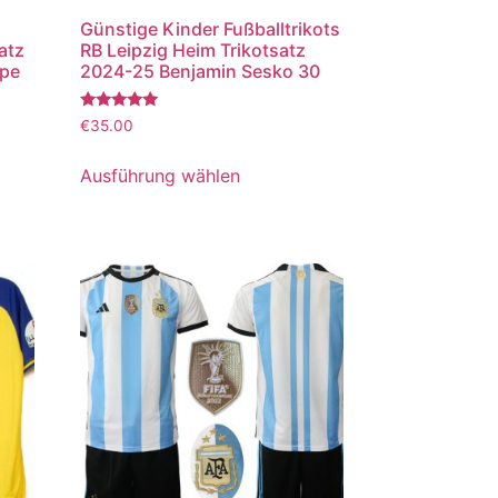
Günstige Kinder Fußballtrikots
atz
RB Leipzig Heim Trikotsatz
ppe
2024-25 Benjamin Sesko 30
Bewertet
€
35.00
mit
5.00
von 5
Ausführung wählen