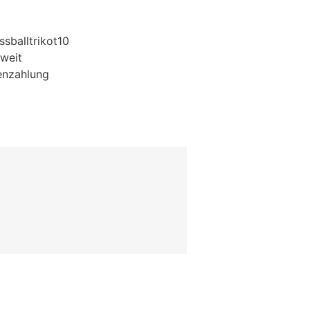
sballtrikot10
weit
enzahlung