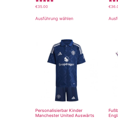
Bewertet
Bewer
€
35.00
€
36.
mit
mit
5.00
5.00
von 5
von 5
Ausführung wählen
Ausf
Personalisierbar Kinder
Fußb
Manchester United Auswärts
Engl