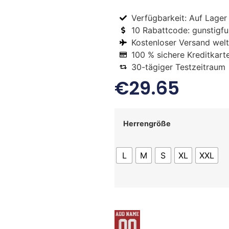
Verfügbarkeit: Auf Lager
10 Rabattcode: gunstigfus
Kostenloser Versand welt
100 % sichere Kreditkart
30-tägiger Testzeitraum
€
29.65
Herrengröße
L
M
S
XL
XXL