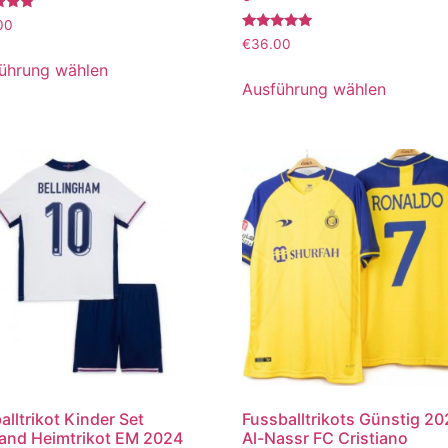
tet
00
Bewertet
€
36.00
mit
5.00
ührung wählen
von 5
Ausführung wählen
alltrikot Kinder Set
Fussballtrikots Günstig 2
and Heimtrikot EM 2024
Al-Nassr FC Cristiano