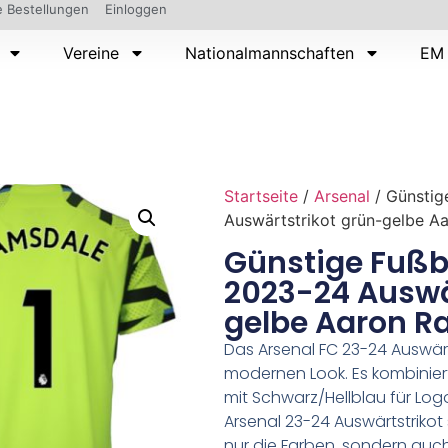
 Bestellungen
Einloggen
Vereine
Nationalmannschaften
EM 
Startseite
/
Arsenal
/ Günstig
Auswärtstrikot grün-gelbe A
Günstige Fußba
2023-24 Auswä
gelbe Aaron R
Das Arsenal FC 23-24 Auswärt
modernen Look. Es kombinier
mit Schwarz/Hellblau für Lo
Arsenal 23-24 Auswärtstrikot
nur die Farben, sondern auc