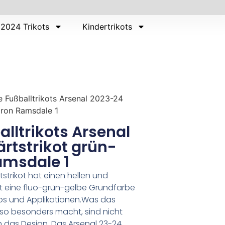
2024 Trikots
Kindertrikots
e Fußballtrikots Arsenal 2023-24
aron Ramsdale 1
lltrikots Arsenal
rtstrikot grün-
amsdale 1
strikot hat einen hellen und
t eine fluo-grün-gelbe Grundfarbe
gos und Applikationen.Was das
 so besonders macht, sind nicht
h das Design. Das Arsenal 23-24