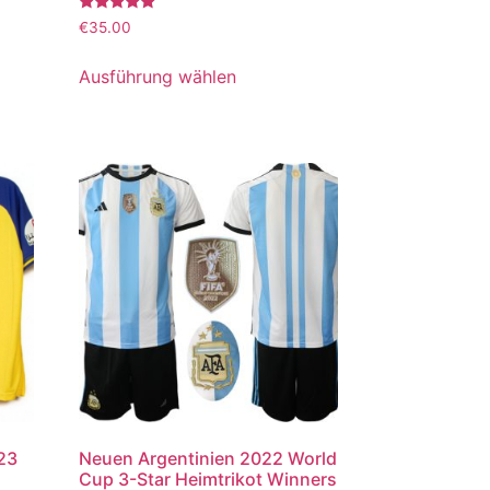
Bewertet
€
35.00
mit
5.00
von 5
Ausführung wählen
023
Neuen Argentinien 2022 World
Cup 3-Star Heimtrikot Winners