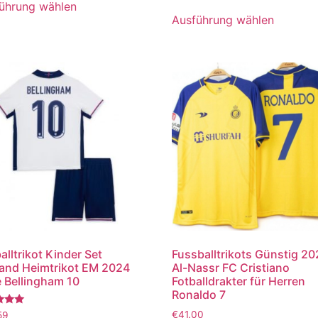
5.00
ührung wählen
von 5
Ausführung wählen
alltrikot Kinder Set
Fussballtrikots Günstig 2
and Heimtrikot EM 2024
Al-Nassr FC Cristiano
 Bellingham 10
Fotballdrakter für Herren
Ronaldo 7
tet
€
41.00
59