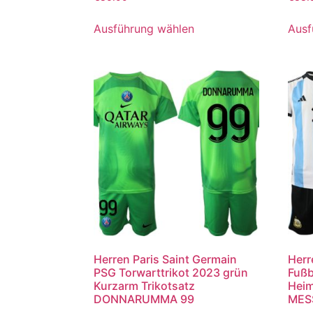
mit
mit
5.00
5.00
von 5
von 5
Ausführung wählen
Ausf
Herren Paris Saint Germain
Herr
PSG Torwarttrikot 2023 grün
Fußb
Kurzarm Trikotsatz
Heim
DONNARUMMA 99
MESS