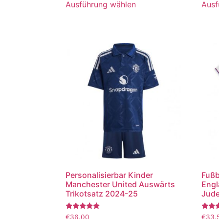
Ausführung wählen
Ausf
Personalisierbar Kinder
Fußb
Manchester United Auswärts
Engl
Trikotsatz 2024-25
Jude
Bewertet
Bewer
€
36.00
€
33.