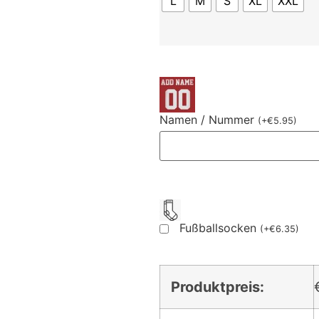
L
M
S
XL
XXL
Namen / Nummer
(
+
€
5.95
)
Fußballsocken
(
+
€
6.35
)
Produktpreis: