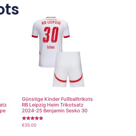
ots
Günstige Kinder Fußballtrikots
atz
RB Leipzig Heim Trikotsatz
ppe
2024-25 Benjamin Sesko 30
Bewertet
€
35.00
mit
5.00
von 5