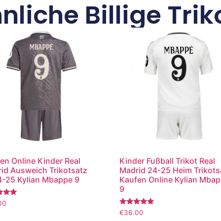
nliche Billige Trik
en Online Kinder Real
Kinder Fußball Trikot Real
id Ausweich Trikotsatz
Madrid 24-25 Heim Trikots
-25 Kylian Mbappe 9
Kaufen Online Kylian Mba
9
tet
00
Bewertet
€
36.00
mit