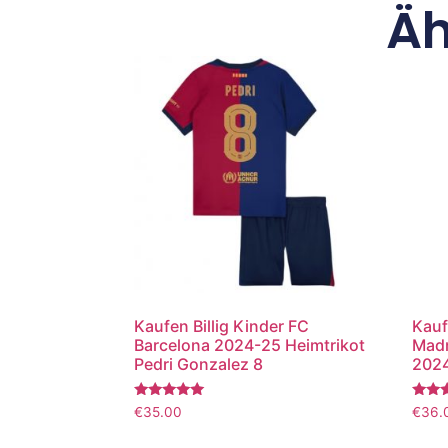
Äh
Kaufen Billig Kinder FC
Kauf
Barcelona 2024-25 Heimtrikot
Madr
Pedri Gonzalez 8
2024
Bewertet
Bewer
€
35.00
€
36.
mit
mit
5.00
5.00
von 5
von 5