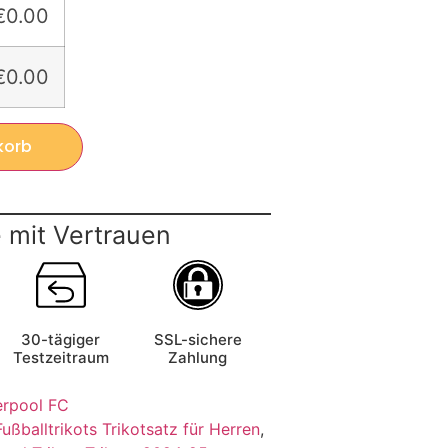
€0.00
€0.00
korb
 mit Vertrauen
30-tägiger
SSL-sichere
Testzeitraum
Zahlung
erpool FC
Fußballtrikots Trikotsatz für Herren
,