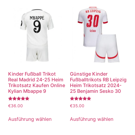
Kinder Fußball Trikot
Günstige Kinder
Real Madrid 24-25 Heim
Fußballtrikots RB Leipzig
Trikotsatz Kaufen Online
Heim Trikotsatz 2024-
Kylian Mbappe 9
25 Benjamin Sesko 30
Bewertet
Bewertet
€
36.00
€
35.00
mit
mit
5.00
5.00
von 5
von 5
Ausführung wählen
Ausführung wählen