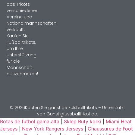
das Trikots
verschiedener
Vereine und
Nationalmannschaften
verkauft.
Kaufen Sie
Fußballtrikots,
um Ihre
Unterstützung
für die
Mannschaft
auszudrücken!
© 2026Kaufen Sie günstige Fußballtrikots – Unterstützt
von Gunstigfussballtrikot.de.
Botas de futbol gama alta
|
Sklep Buty korki
|
Miami Heat
Jerseys
|
New York Rangers Jerseys
|
Chaussures de Foot