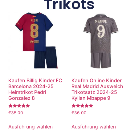
Trikots
Kaufen Billig Kinder FC
Kaufen Online Kinder
Barcelona 2024-25
Real Madrid Ausweich
Heimtrikot Pedri
Trikotsatz 2024-25
Gonzalez 8
Kylian Mbappe 9
Bewertet
Bewertet
€
35.00
€
36.00
mit
mit
5.00
5.00
von 5
von 5
Ausführung wählen
Ausführung wählen