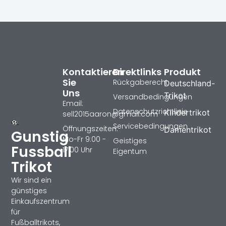
Kontaktieren
Direktlinks
Produkt
Sie
Rückgaberecht
Deutschland-
Uns
Trikot
Versandbedingungen
Email:
Datenschutzrichtlinie
Kindertrikot
sell2015aaron@gmail.com
Servicebedingungen
Öffnungszeiten:
Damentrikot
Gunstig
Mo-Fr 9:00 -
Geistiges
Fussball
17:00 Uhr
Eigentum
Trikot
Wir sind ein
günstiges
Einkaufszentrum
für
Fußballtrikots,