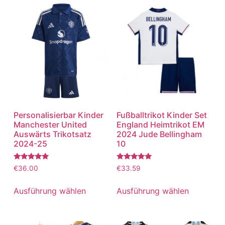
Personalisierbar Kinder
Fußballtrikot Kinder Set
Manchester United
England Heimtrikot EM
Auswärts Trikotsatz
2024 Jude Bellingham
2024-25
10
Bewertet
Bewertet
€
36.00
€
33.59
mit
mit
5.00
5.00
von 5
von 5
Ausführung wählen
Ausführung wählen