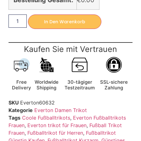
Bestellung Gesamt:
€0.00
In Den Warenkorb
Kaufen Sie mit Vertrauen
Free
Worldwide
30-tägiger
SSL-sichere
Delivery
Shipping
Testzeitraum
Zahlung
SKU
Everton60632
Kategorie
Everton Damen Trikot
Tags
Coole Fußballtrikots
,
Everton Fußballtrikots
Frauen
,
Everton trikot für Frauen
,
Fußball Trikot
Frauen
,
Fußballtrikot für Herren
,
Fußballtrikot
Günstig Kaufen
,
Fußballtrikot Kurzarm
,
Günstiges