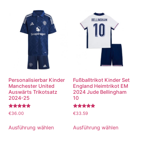
Personalisierbar Kinder
Fußballtrikot Kinder Set
Manchester United
England Heimtrikot EM
Auswärts Trikotsatz
2024 Jude Bellingham
2024-25
10
Bewertet
Bewertet
€
36.00
€
33.59
mit
mit
5.00
5.00
von 5
von 5
Ausführung wählen
Ausführung wählen