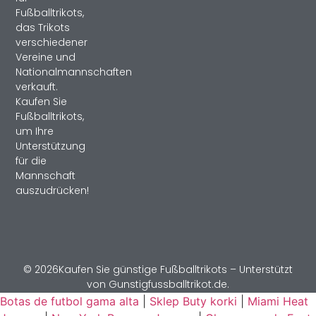
Fußballtrikots,
das Trikots
verschiedener
Vereine und
Nationalmannschaften
verkauft.
Kaufen Sie
Fußballtrikots,
um Ihre
Unterstützung
für die
Mannschaft
auszudrücken!
© 2026Kaufen Sie günstige Fußballtrikots – Unterstützt
von Gunstigfussballtrikot.de.
Botas de futbol gama alta
|
Sklep Buty korki
|
Miami Heat