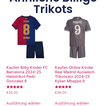
Trikots
Kaufen Billig Kinder FC
Kaufen Online Kinder
Barcelona 2024-25
Real Madrid Ausweich
Heimtrikot Pedri
Trikotsatz 2024-25
Gonzalez 8
Kylian Mbappe 9
Bewertet
Bewertet
€
35.00
€
36.00
mit
mit
5.00
5.00
von 5
von 5
Ausführung wählen
Ausführung wählen