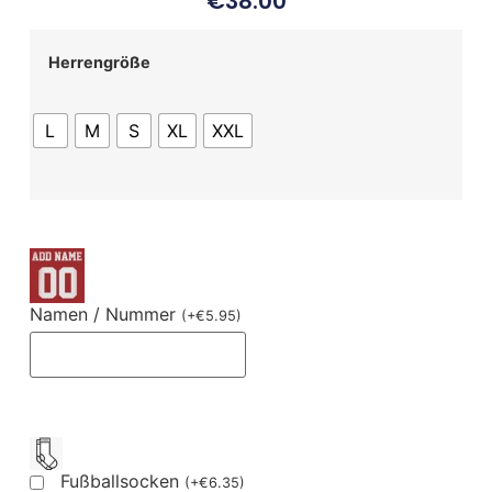
€
38.00
Herrengröße
L
M
S
XL
XXL
Namen / Nummer
(
+
€
5.95
)
Fußballsocken
(
+
€
6.35
)