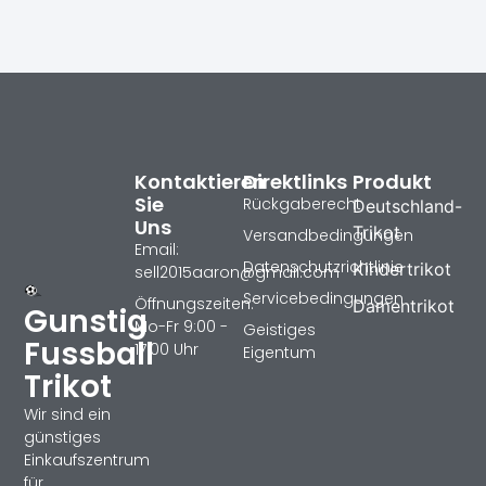
Kontaktieren
Direktlinks
Produkt
Sie
Rückgaberecht
Deutschland-
Uns
Trikot
Versandbedingungen
Email:
Datenschutzrichtlinie
Kindertrikot
sell2015aaron@gmail.com
Servicebedingungen
Öffnungszeiten:
Damentrikot
Gunstig
Mo-Fr 9:00 -
Geistiges
Fussball
17:00 Uhr
Eigentum
Trikot
Wir sind ein
günstiges
Einkaufszentrum
für