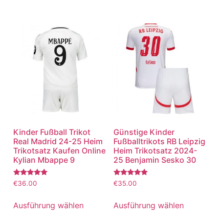
Kinder Fußball Trikot
Günstige Kinder
Real Madrid 24-25 Heim
Fußballtrikots RB Leipzig
Trikotsatz Kaufen Online
Heim Trikotsatz 2024-
Kylian Mbappe 9
25 Benjamin Sesko 30
Bewertet
Bewertet
€
36.00
€
35.00
mit
mit
5.00
5.00
von 5
von 5
Ausführung wählen
Ausführung wählen