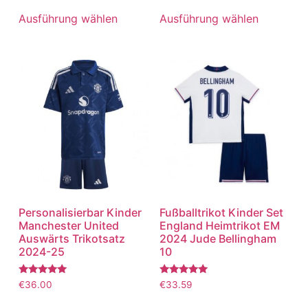
5.00
5.00
von 5
von 5
Ausführung wählen
Ausführung wählen
Personalisierbar Kinder
Fußballtrikot Kinder Set
Manchester United
England Heimtrikot EM
Auswärts Trikotsatz
2024 Jude Bellingham
2024-25
10
Bewertet
Bewertet
€
36.00
€
33.59
mit
mit
5.00
5.00