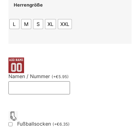
Herrengröße
L
M
S
XL
XXL
Namen / Nummer
(
+
€
5.95
)
Fußballsocken
(
+
€
6.35
)