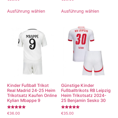
mit
mit
5.00
5.00
von 5
von 5
Ausführung wählen
Ausführung wählen
Kinder Fußball Trikot
Günstige Kinder
Real Madrid 24-25 Heim
Fußballtrikots RB Leipzig
Trikotsatz Kaufen Online
Heim Trikotsatz 2024-
Kylian Mbappe 9
25 Benjamin Sesko 30
Bewertet
Bewertet
€
36.00
€
35.00
mit
mit