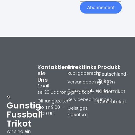
Abonnement
Kontaktieren
Direktlinks
Produkt
Sie
Rückgaberecht
Deutschland-
Uns
Trikot
Versandbedingungen
Email:
Datenschutzrichtlinie
Kindertrikot
sell2015aaron@gmail.com
Servicebedingungen
Öffnungszeiten:
Damentrikot
Gunstig
Mo-Fr 9:00 -
Geistiges
Fussball
17:00 Uhr
Eigentum
Trikot
Wir sind ein