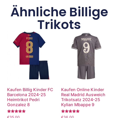
Ähnliche Billige
Trikots
Kaufen Billig Kinder FC
Kaufen Online Kinder
Barcelona 2024-25
Real Madrid Ausweich
Heimtrikot Pedri
Trikotsatz 2024-25
Gonzalez 8
Kylian Mbappe 9
Bewertet
Bewertet
€
35.00
€
36.00