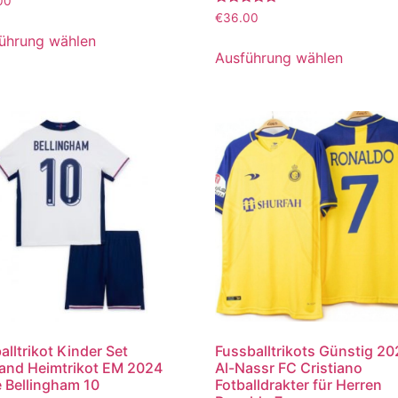
00
Bewertet
€
36.00
mit
5.00
ührung wählen
von 5
Ausführung wählen
alltrikot Kinder Set
Fussballtrikots Günstig 2
and Heimtrikot EM 2024
Al-Nassr FC Cristiano
 Bellingham 10
Fotballdrakter für Herren