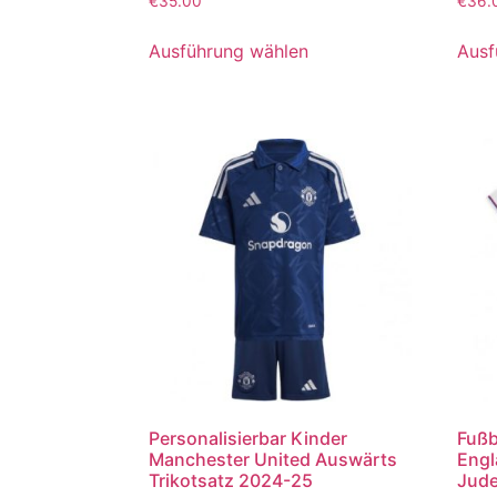
€
35.00
€
36.
mit
mit
5.00
5.00
von 5
von 5
Ausführung wählen
Ausf
Personalisierbar Kinder
Fußb
Manchester United Auswärts
Engl
Trikotsatz 2024-25
Jude