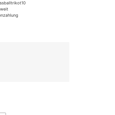
sballtrikot10
weit
enzahlung