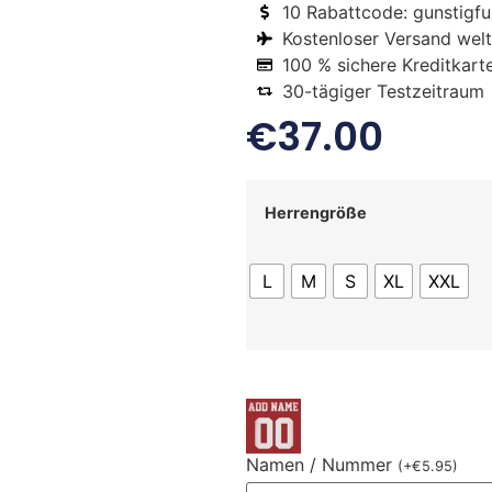
10 Rabattcode: gunstigfus
Kostenloser Versand welt
100 % sichere Kreditkart
30-tägiger Testzeitraum
€
37.00
Herrengröße
L
M
S
XL
XXL
Namen / Nummer
(
+
€
5.95
)