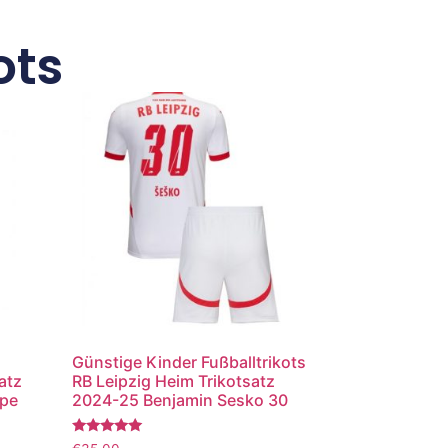
ots
Günstige Kinder Fußballtrikots
atz
RB Leipzig Heim Trikotsatz
ppe
2024-25 Benjamin Sesko 30
Bewertet