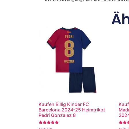
Äh
Kaufen Billig Kinder FC
Kauf
Barcelona 2024-25 Heimtrikot
Madr
Pedri Gonzalez 8
2024
Bewertet
Bewer