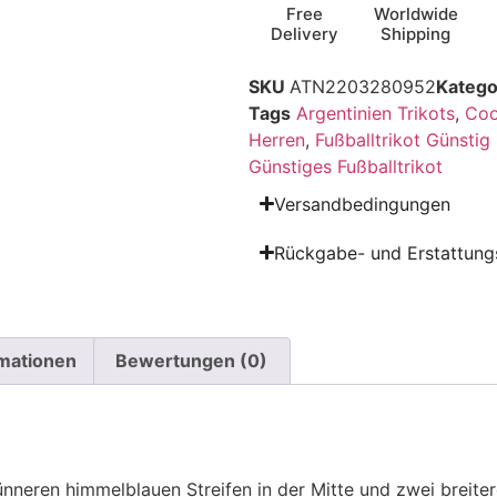
Free
Worldwide
Delivery
Shipping
SKU
ATN2203280952
Katego
Tags
Argentinien Trikots
,
Coo
Herren
,
Fußballtrikot Günstig
Günstiges Fußballtrikot
Versandbedingungen
Rückgabe- und Erstattungs
rmationen
Bewertungen (0)
ünneren himmelblauen Streifen in der Mitte und zwei breite