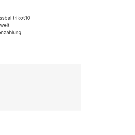
sballtrikot10
weit
enzahlung