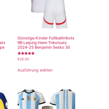
Günstige Kinder Fußballtrikots
atz
RB Leipzig Heim Trikotsatz
ppe
2024-25 Benjamin Sesko 30
Bewertet
€
35.00
mit
5.00
von 5
Ausführung wählen