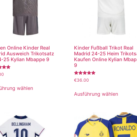
en Online Kinder Real
Kinder Fußball Trikot Real
id Ausweich Trikotsatz
Madrid 24-25 Heim Trikots
-25 Kylian Mbappe 9
Kaufen Online Kylian Mba
9
tet
00
Bewertet
€
36.00
mit
5.00
ührung wählen
von 5
Ausführung wählen