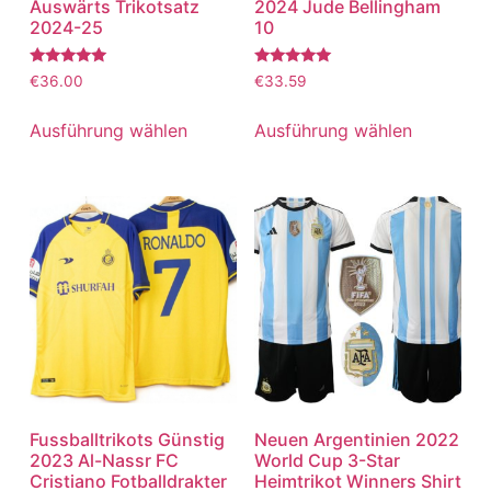
Auswärts Trikotsatz
2024 Jude Bellingham
2024-25
10
Bewertet
Bewertet
€
36.00
€
33.59
mit
mit
5.00
5.00
von 5
von 5
Ausführung wählen
Ausführung wählen
Fussballtrikots Günstig
Neuen Argentinien 2022
2023 Al-Nassr FC
World Cup 3-Star
Cristiano Fotballdrakter
Heimtrikot Winners Shirt