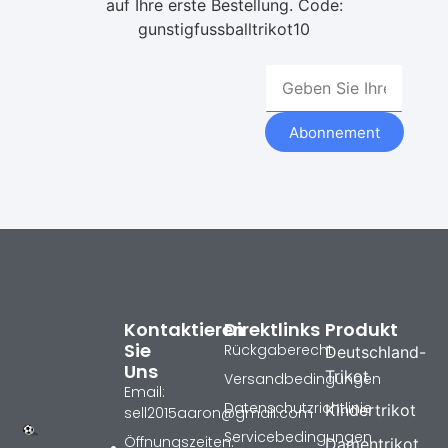
auf Ihre erste Bestellung. Code:
gunstigfussballtrikot10
Abonnement
Kontaktieren
Direktlinks
Produkt
Sie
Rückgaberecht
Deutschland-
Uns
Trikot
Versandbedingungen
Email:
Datenschutzrichtlinie
Kindertrikot
sell2015aaron@gmail.com
Servicebedingungen
Öffnungszeiten:
Damentrikot