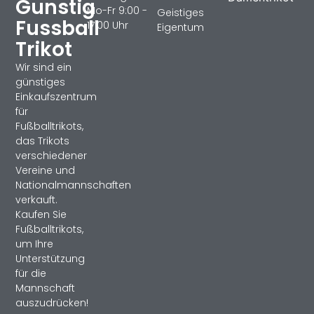
Gunstig
Mo-Fr 9:00 -
Geistiges
Fussball
17:00 Uhr
Eigentum
Trikot
Wir sind ein
günstiges
Einkaufszentrum
für
Fußballtrikots,
das Trikots
verschiedener
Vereine und
Nationalmannschaften
verkauft.
Kaufen Sie
Fußballtrikots,
um Ihre
Unterstützung
für die
Mannschaft
auszudrücken!