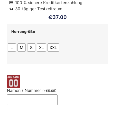
100 % sichere Kreditkartenzahlung
30-tägiger Testzeitraum
€
37.00
Herrengröße
L
M
S
XL
XXL
Namen / Nummer
(
+
€
5.95
)