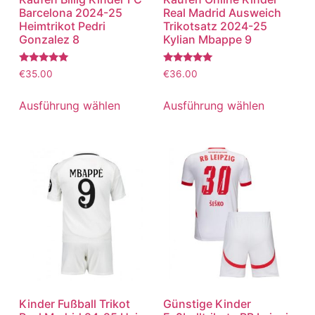
Barcelona 2024-25
Real Madrid Ausweich
Heimtrikot Pedri
Trikotsatz 2024-25
Gonzalez 8
Kylian Mbappe 9
Bewertet
Bewertet
€
35.00
€
36.00
mit
mit
5.00
5.00
von 5
von 5
Ausführung wählen
Ausführung wählen
Kinder Fußball Trikot
Günstige Kinder