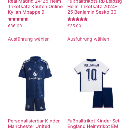
Real Madrid 24-25 Heim
Fußballtrikots RB Leipzig
Trikotsatz Kaufen Online
Heim Trikotsatz 2024-
Kylian Mbappe 9
25 Benjamin Sesko 30
Bewertet
Bewertet
€
36.00
€
35.00
mit
mit
5.00
5.00
von 5
von 5
Ausführung wählen
Ausführung wählen
Personalisierbar Kinder
Fußballtrikot Kinder Set
Manchester United
England Heimtrikot EM