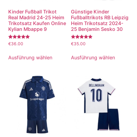
Kinder Fußball Trikot
Günstige Kinder
Real Madrid 24-25 Heim
Fußballtrikots RB Leipzig
Trikotsatz Kaufen Online
Heim Trikotsatz 2024-
Kylian Mbappe 9
25 Benjamin Sesko 30
Bewertet
Bewertet
€
36.00
€
35.00
mit
mit
5.00
5.00
von 5
von 5
Ausführung wählen
Ausführung wählen