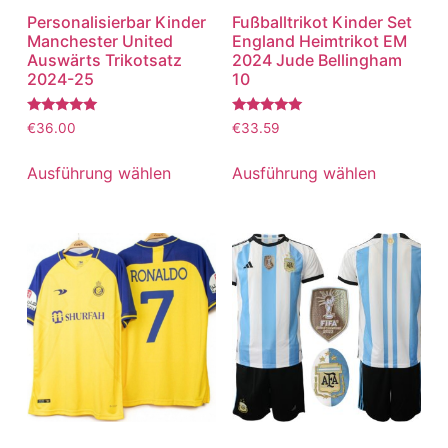
Personalisierbar Kinder
Fußballtrikot Kinder Set
Manchester United
England Heimtrikot EM
Auswärts Trikotsatz
2024 Jude Bellingham
2024-25
10
Bewertet
Bewertet
€
36.00
€
33.59
mit
mit
5.00
5.00
von 5
von 5
Ausführung wählen
Ausführung wählen