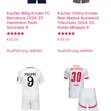
Kaufen Billig Kinder FC
Kaufen Online Kinder
Barcelona 2024-25
Real Madrid Ausweich
Heimtrikot Pedri
Trikotsatz 2024-25
Gonzalez 8
Kylian Mbappe 9
Bewertet
Bewertet
€
35.00
€
36.00
mit
mit
5.00
5.00
von 5
von 5
Ausführung wählen
Ausführung wählen