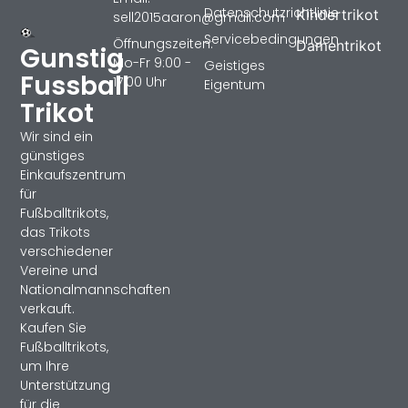
Datenschutzrichtlinie
Kindertrikot
sell2015aaron@gmail.com
Servicebedingungen
Öffnungszeiten:
Damentrikot
Gunstig
Mo-Fr 9:00 -
Geistiges
Fussball
17:00 Uhr
Eigentum
Trikot
Wir sind ein
günstiges
Einkaufszentrum
für
Fußballtrikots,
das Trikots
verschiedener
Vereine und
Nationalmannschaften
verkauft.
Kaufen Sie
Fußballtrikots,
um Ihre
Unterstützung
für die