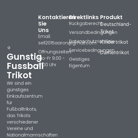
Kontaktieren
Direktlinks
Produkt
Sie
Rückgaberecht
Deutschland-
Uns
Trikot
Versandbedingungen
Email:
Datenschutzrichtlinie
Kindertrikot
sell2015aaron@gmail.com
Servicebedingungen
Öffnungszeiten:
Damentrikot
Gunstig
Mo-Fr 9:00 -
Geistiges
Fussball
17:00 Uhr
Eigentum
Trikot
Wir sind ein
günstiges
Einkaufszentrum
für
Fußballtrikots,
das Trikots
verschiedener
Vereine und
Nationalmannschaften