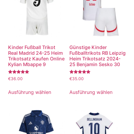
Kinder Fußball Trikot
Günstige Kinder
Real Madrid 24-25 Heim
Fußballtrikots RB Leipzig
Trikotsatz Kaufen Online
Heim Trikotsatz 2024-
Kylian Mbappe 9
25 Benjamin Sesko 30
Bewertet
Bewertet
€
36.00
€
35.00
mit
mit
5.00
5.00
von 5
von 5
Ausführung wählen
Ausführung wählen