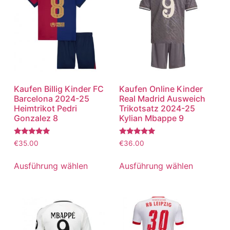
Kaufen Billig Kinder FC
Kaufen Online Kinder
Barcelona 2024-25
Real Madrid Ausweich
Heimtrikot Pedri
Trikotsatz 2024-25
Gonzalez 8
Kylian Mbappe 9
Bewertet
Bewertet
€
35.00
€
36.00
mit
mit
5.00
5.00
von 5
von 5
Ausführung wählen
Ausführung wählen