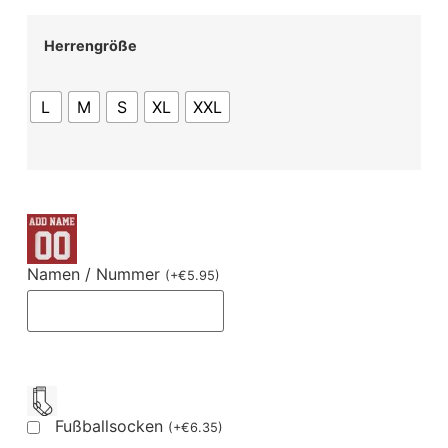
Herrengröße
L
M
S
XL
XXL
Namen / Nummer
(
+
€
5.95
)
Fußballsocken
(
+
€
6.35
)