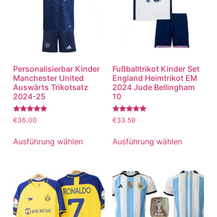
Personalisierbar Kinder
Fußballtrikot Kinder Set
Manchester United
England Heimtrikot EM
Auswärts Trikotsatz
2024 Jude Bellingham
2024-25
10
Bewertet
Bewertet
€
36.00
€
33.59
mit
mit
5.00
5.00
von 5
von 5
Ausführung wählen
Ausführung wählen