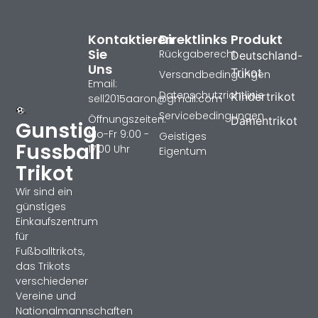
Kontaktieren
Direktlinks
Produkt
Sie
Rückgaberecht
Deutschland-
Uns
Trikot
Versandbedingungen
Email:
Datenschutzrichtlinie
Kindertrikot
sell2015aaron@gmail.com
Servicebedingungen
Öffnungszeiten:
Damentrikot
Gunstig
Mo-Fr 9:00 -
Geistiges
Fussball
17:00 Uhr
Eigentum
Trikot
Wir sind ein
günstiges
Einkaufszentrum
für
Fußballtrikots,
das Trikots
verschiedener
Vereine und
Nationalmannschaften