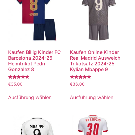
Kaufen Billig Kinder FC
Kaufen Online Kinder
Barcelona 2024-25
Real Madrid Ausweich
Heimtrikot Pedri
Trikotsatz 2024-25
Gonzalez 8
Kylian Mbappe 9
Bewertet
Bewertet
€
35.00
€
36.00
mit
mit
5.00
5.00
von 5
von 5
Ausführung wählen
Ausführung wählen