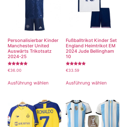
Personalisierbar Kinder
Fußballtrikot Kinder Set
Manchester United
England Heimtrikot EM
Auswärts Trikotsatz
2024 Jude Bellingham
2024-25
10
Bewertet
Bewertet
€
36.00
€
33.59
mit
mit
5.00
5.00
von 5
von 5
Ausführung wählen
Ausführung wählen