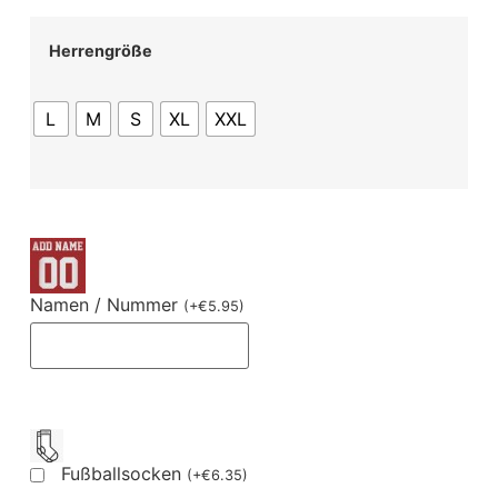
Herrengröße
L
M
S
XL
XXL
Namen / Nummer
(
+
€
5.95
)
Fußballsocken
(
+
€
6.35
)