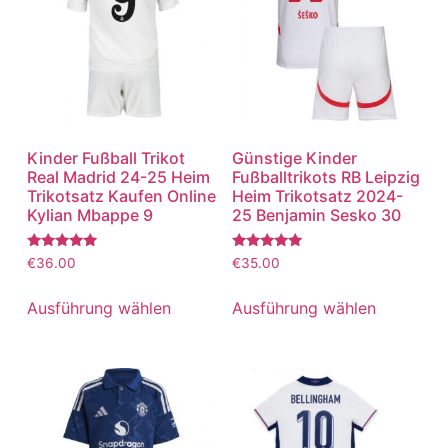
Kinder Fußball Trikot
Günstige Kinder
Real Madrid 24-25 Heim
Fußballtrikots RB Leipzig
Trikotsatz Kaufen Online
Heim Trikotsatz 2024-
Kylian Mbappe 9
25 Benjamin Sesko 30
Bewertet
Bewertet
€
36.00
€
35.00
mit
mit
5.00
5.00
von 5
von 5
Ausführung wählen
Ausführung wählen