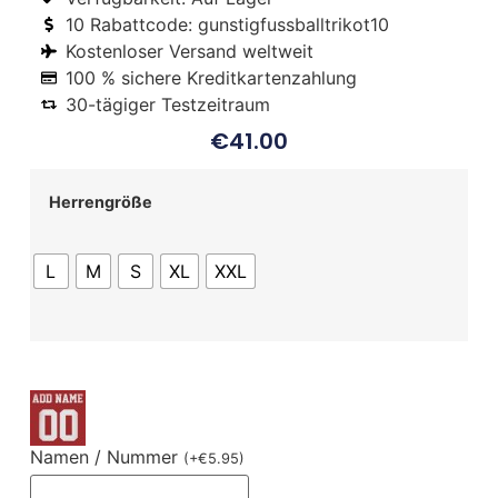
10 Rabattcode: gunstigfussballtrikot10
Kostenloser Versand weltweit
100 % sichere Kreditkartenzahlung
30-tägiger Testzeitraum
€
41.00
Herrengröße
L
M
S
XL
XXL
Namen / Nummer
(
+
€
5.95
)