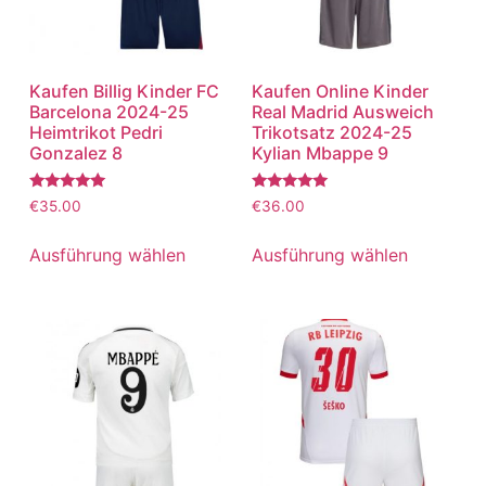
Kaufen Billig Kinder FC
Kaufen Online Kinder
Barcelona 2024-25
Real Madrid Ausweich
Heimtrikot Pedri
Trikotsatz 2024-25
Gonzalez 8
Kylian Mbappe 9
Bewertet
Bewertet
€
35.00
€
36.00
mit
mit
5.00
5.00
von 5
von 5
Ausführung wählen
Ausführung wählen