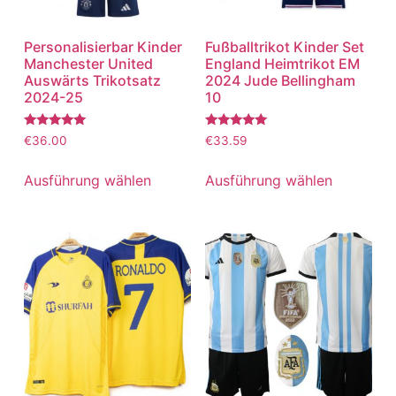
Personalisierbar Kinder
Fußballtrikot Kinder Set
Manchester United
England Heimtrikot EM
Auswärts Trikotsatz
2024 Jude Bellingham
2024-25
10
Bewertet
Bewertet
€
36.00
€
33.59
mit
mit
5.00
5.00
von 5
von 5
Ausführung wählen
Ausführung wählen