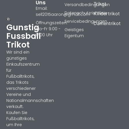
Uns
Trikot
Versandbedingungen
Email:
Datenschutzrichtlinie
Kindertrikot
sell2015aaron@gmail.com
Servicebedingungen
Öffnungszeiten:
Damentrikot
Gunstig
Mo-Fr 9:00 -
Geistiges
Fussball
17:00 Uhr
Eigentum
Trikot
Wir sind ein
günstiges
Einkaufszentrum
für
Fußballtrikots,
das Trikots
verschiedener
Vereine und
Nationalmannschaften
verkauft.
Kaufen Sie
Fußballtrikots,
um Ihre