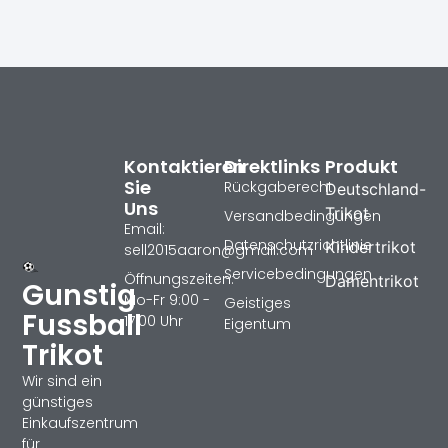
Kontaktieren
Direktlinks
Produkt
Sie
Rückgaberecht
Deutschland-
Uns
Trikot
Versandbedingungen
Email:
Datenschutzrichtlinie
Kindertrikot
sell2015aaron@gmail.com
Servicebedingungen
Öffnungszeiten:
Damentrikot
Gunstig
Mo-Fr 9:00 -
Geistiges
Fussball
17:00 Uhr
Eigentum
Trikot
Wir sind ein
günstiges
Einkaufszentrum
für