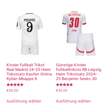
Kinder Fußball Trikot
Günstige Kinder
Real Madrid 24-25 Heim
Fußballtrikots RB Leipzig
Trikotsatz Kaufen Online
Heim Trikotsatz 2024-
Kylian Mbappe 9
25 Benjamin Sesko 30
Bewertet
Bewertet
€
36.00
€
35.00
mit
mit
5.00
5.00
von 5
von 5
Ausführung wählen
Ausführung wählen