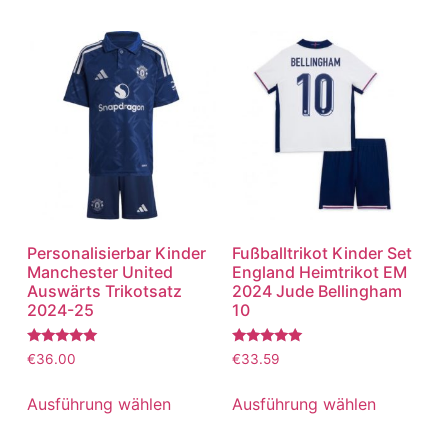
Personalisierbar Kinder
Fußballtrikot Kinder Set
Manchester United
England Heimtrikot EM
Auswärts Trikotsatz
2024 Jude Bellingham
2024-25
10
Bewertet
Bewertet
€
36.00
€
33.59
mit
mit
5.00
5.00
von 5
von 5
Ausführung wählen
Ausführung wählen