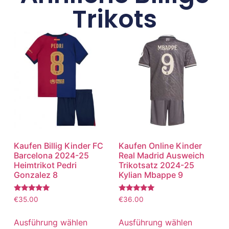
Trikots
Kaufen Billig Kinder FC
Kaufen Online Kinder
Barcelona 2024-25
Real Madrid Ausweich
Heimtrikot Pedri
Trikotsatz 2024-25
Gonzalez 8
Kylian Mbappe 9
Bewertet
Bewertet
€
35.00
€
36.00
mit
mit
5.00
5.00
von 5
von 5
Ausführung wählen
Ausführung wählen