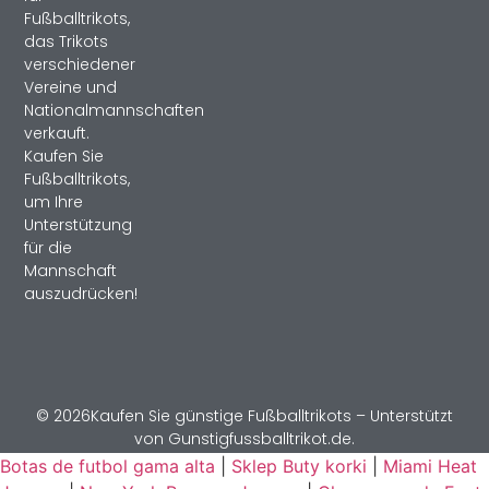
Fußballtrikots,
das Trikots
verschiedener
Vereine und
Nationalmannschaften
verkauft.
Kaufen Sie
Fußballtrikots,
um Ihre
Unterstützung
für die
Mannschaft
auszudrücken!
© 2026Kaufen Sie günstige Fußballtrikots – Unterstützt
von Gunstigfussballtrikot.de.
Botas de futbol gama alta
|
Sklep Buty korki
|
Miami Heat