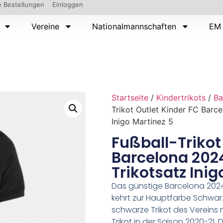
 Bestellungen
Einloggen
Vereine
Nationalmannschaften
EM 
Startseite
/
Kindertrikots
/
Ba
Trikot Outlet Kinder FC Barc
Inigo Martinez 5
Fußball-Trikot
Barcelona 202
Trikotsatz Inig
Das günstige Barcelona 2024–
kehrt zur Hauptfarbe Schwarz 
schwarze Trikot des Verein
Trikot in der Saison 2020-21.