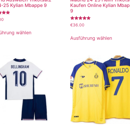
-25 Kylian Mbappe 9
Kaufen Online Kylian Mba
9
tet
00
Bewertet
€
36.00
mit
5.00
ührung wählen
von 5
Ausführung wählen