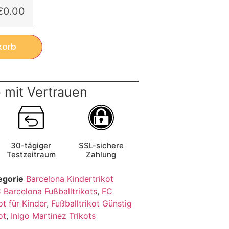
€0.00
korb
 mit Vertrauen
30-tägiger
SSL-sichere
Testzeitraum
Zahlung
egorie
Barcelona Kindertrikot
 Barcelona Fußballtrikots
,
FC
ot für Kinder
,
Fußballtrikot Günstig
ot
,
Inigo Martinez Trikots