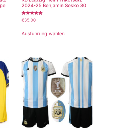
ppe
2024-25 Benjamin Sesko 30
Bewertet
€
35.00
mit
5.00
von 5
Ausführung wählen