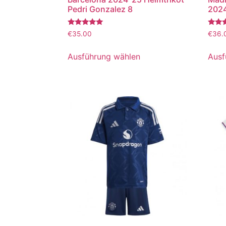
Pedri Gonzalez 8
2024
Bewertet
Bewer
€
35.00
€
36.
mit
mit
5.00
5.00
von 5
von 5
Ausführung wählen
Ausf