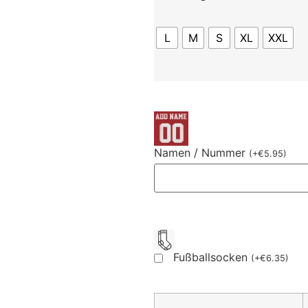
L
M
S
XL
XXL
Namen / Nummer
(
+
€
5.95
)
Fußballsocken
(
+
€
6.35
)