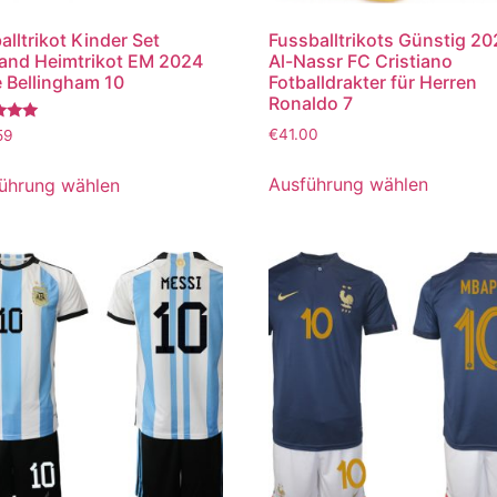
alltrikot Kinder Set
Fussballtrikots Günstig 2
and Heimtrikot EM 2024
Al-Nassr FC Cristiano
 Bellingham 10
Fotballdrakter für Herren
Ronaldo 7
tet
€
41.00
59
Ausführung wählen
ührung wählen