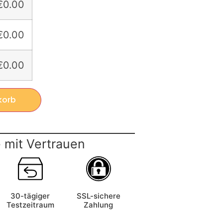
€0.00
€0.00
€0.00
korb
 mit Vertrauen
30-tägiger
SSL-sichere
Testzeitraum
Zahlung