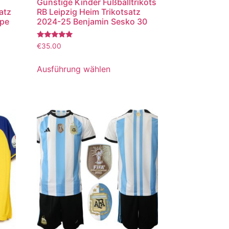
Günstige Kinder Fußballtrikots
atz
RB Leipzig Heim Trikotsatz
ppe
2024-25 Benjamin Sesko 30
Bewertet
€
35.00
mit
5.00
von 5
Ausführung wählen