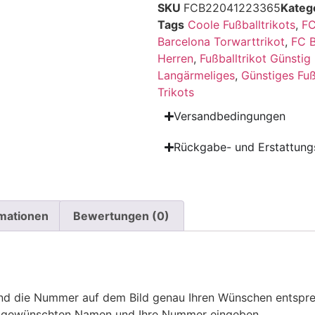
SKU
FCB22041223365
Kateg
Tags
Coole Fußballtrikots
,
FC
Barcelona Torwarttrikot
,
FC B
Herren
,
Fußballtrikot Günstig
Langärmeliges
,
Günstiges Fuß
Trikots
Versandbedingungen
Rückgabe- und Erstattungs
rmationen
Bewertungen (0)
 die Nummer auf dem Bild genau Ihren Wünschen entsprech
ren gewünschten Namen und Ihre Nummer eingeben.