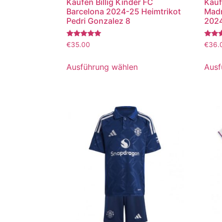
Kaufen Billig Kinder FC
Kauf
Barcelona 2024-25 Heimtrikot
Madr
Pedri Gonzalez 8
2024
Bewertet
Bewer
€
35.00
€
36.
mit
mit
5.00
5.00
von 5
von 5
Ausführung wählen
Ausf