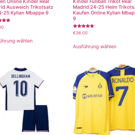
en Online Kinder Real
Kinder Fußball Trikot Real
id Ausweich Trikotsatz
Madrid 24-25 Heim Trikots
-25 Kylian Mbappe 9
Kaufen Online Kylian Mba
9
tet
00
Bewertet
€
36.00
mit
5.00
ührung wählen
von 5
Ausführung wählen