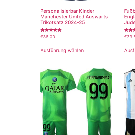
Personalisierbar Kinder
Fußb
Manchester United Auswärts
Engl
Trikotsatz 2024-25
Jude
Bewertet
Bewer
€
36.00
€
33.
mit
mit
5.00
5.00
von 5
von 5
Ausführung wählen
Ausf