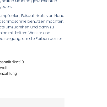
 sollten Sie Ihren gewünschten
geben.
empfohlen, Fußballtrikots von Hand
Waschmaschine benutzen möchten,
ikots umzudrehen und dann zu
chine mit kaltem Wasser und
waschgang, um die Farben besser
sballtrikot10
weit
enzahlung