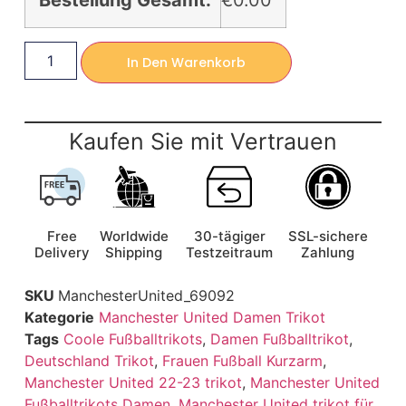
Bestellung Gesamt:
€0.00
In Den Warenkorb
Kaufen Sie mit Vertrauen
Free
Worldwide
30-tägiger
SSL-sichere
Delivery
Shipping
Testzeitraum
Zahlung
SKU
ManchesterUnited_69092
Kategorie
Manchester United Damen Trikot
Tags
Coole Fußballtrikots
,
Damen Fußballtrikot
,
Deutschland Trikot
,
Frauen Fußball Kurzarm
,
Manchester United 22-23 trikot
,
Manchester United
Fußballtrikots Damen
,
Manchester United trikot für