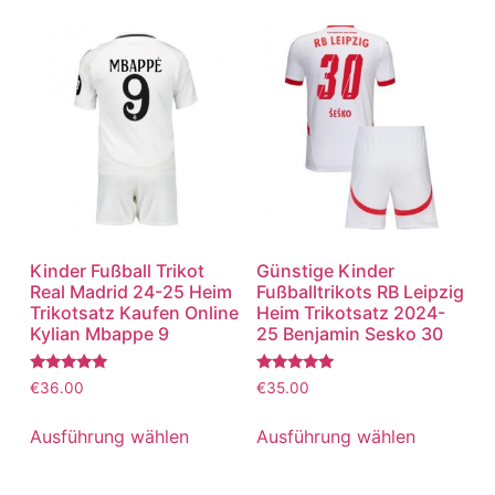
Kinder Fußball Trikot
Günstige Kinder
Real Madrid 24-25 Heim
Fußballtrikots RB Leipzig
Trikotsatz Kaufen Online
Heim Trikotsatz 2024-
Kylian Mbappe 9
25 Benjamin Sesko 30
Bewertet
Bewertet
€
36.00
€
35.00
mit
mit
5.00
5.00
von 5
von 5
Ausführung wählen
Ausführung wählen