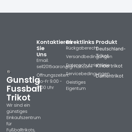
Kontaktieren
Direktlinks
Produkt
Sie
Rückgaberecht
Deutschland-
Uns
Trikot
Versandbedingungen
Email:
Datenschutzrichtlinie
Kindertrikot
sell2015aaron@gmail.com
Servicebedingungen
Öffnungszeiten:
Damentrikot
Gunstig
Mo-Fr 9:00 -
Geistiges
Fussball
17:00 Uhr
Eigentum
Trikot
Wir sind ein
günstiges
Einkaufszentrum
für
Fußballtrikots,