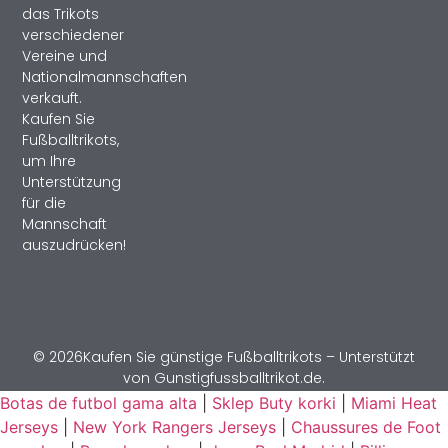
das Trikots
verschiedener
Vereine und
Nationalmannschaften
verkauft.
Kaufen Sie
Fußballtrikots,
um Ihre
Unterstützung
für die
Mannschaft
auszudrücken!
© 2026Kaufen Sie günstige Fußballtrikots – Unterstützt
von Gunstigfussballtrikot.de.
Botas de futbol gama alta
|
Sklep Buty korki
|
Miami Heat
Jerseys
|
New York Rangers Jerseys
|
Chaussures de Foot