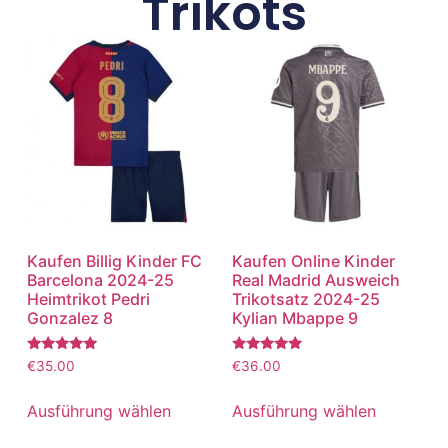
Trikots
Kaufen Billig Kinder FC
Kaufen Online Kinder
Barcelona 2024-25
Real Madrid Ausweich
Heimtrikot Pedri
Trikotsatz 2024-25
Gonzalez 8
Kylian Mbappe 9
Bewertet
Bewertet
€
35.00
€
36.00
mit
mit
5.00
5.00
von 5
von 5
Ausführung wählen
Ausführung wählen