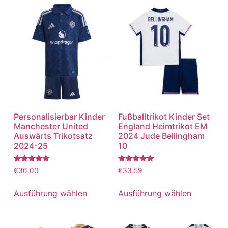
Personalisierbar Kinder
Fußballtrikot Kinder Set
Manchester United
England Heimtrikot EM
Auswärts Trikotsatz
2024 Jude Bellingham
2024-25
10
Bewertet
Bewertet
€
36.00
€
33.59
mit
mit
5.00
5.00
von 5
von 5
Ausführung wählen
Ausführung wählen