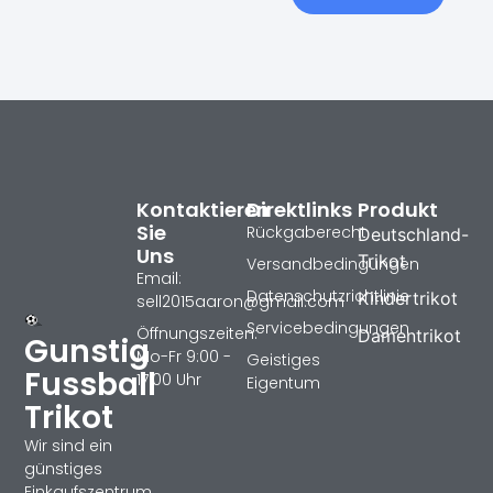
Kontaktieren
Direktlinks
Produkt
Sie
Rückgaberecht
Deutschland-
Uns
Trikot
Versandbedingungen
Email:
Datenschutzrichtlinie
Kindertrikot
sell2015aaron@gmail.com
Servicebedingungen
Öffnungszeiten:
Damentrikot
Gunstig
Mo-Fr 9:00 -
Geistiges
Fussball
17:00 Uhr
Eigentum
Trikot
Wir sind ein
günstiges
Einkaufszentrum