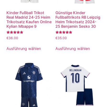
Kinder Fußball Trikot
Günstige Kinder
Real Madrid 24-25 Heim
Fußballtrikots RB Leipzig
Trikotsatz Kaufen Online
Heim Trikotsatz 2024-
Kylian Mbappe 9
25 Benjamin Sesko 30
Bewertet
Bewertet
€
36.00
€
35.00
mit
mit
5.00
5.00
von 5
von 5
Ausführung wählen
Ausführung wählen