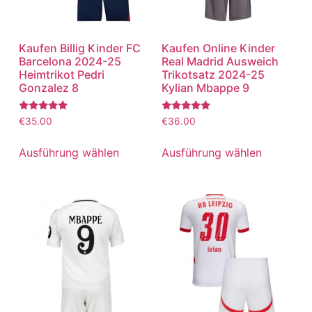
Kaufen Billig Kinder FC
Kaufen Online Kinder
Barcelona 2024-25
Real Madrid Ausweich
Heimtrikot Pedri
Trikotsatz 2024-25
Gonzalez 8
Kylian Mbappe 9
Bewertet
Bewertet
€
35.00
€
36.00
mit
mit
5.00
5.00
von 5
von 5
Ausführung wählen
Ausführung wählen