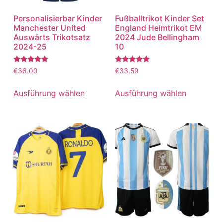
Personalisierbar Kinder
Fußballtrikot Kinder Set
Manchester United
England Heimtrikot EM
Auswärts Trikotsatz
2024 Jude Bellingham
2024-25
10
Bewertet
Bewertet
€
36.00
€
33.59
mit
mit
5.00
5.00
von 5
von 5
Ausführung wählen
Ausführung wählen