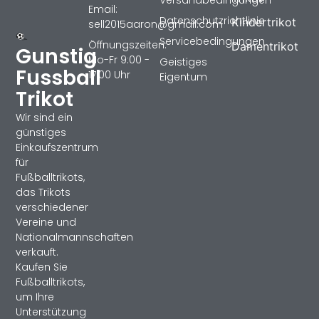
Versandbedingungen
Email:
Datenschutzrichtlinie
Kindertrikot
sell2015aaron@gmail.com
Servicebedingungen
Öffnungszeiten:
Damentrikot
Gunstig
Mo-Fr 9:00 -
Geistiges
Fussball
17:00 Uhr
Eigentum
Trikot
Wir sind ein
günstiges
Einkaufszentrum
für
Fußballtrikots,
das Trikots
verschiedener
Vereine und
Nationalmannschaften
verkauft.
Kaufen Sie
Fußballtrikots,
um Ihre
Unterstützung