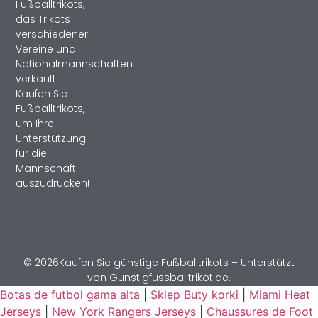
Fußballtrikots,
das Trikots
verschiedener
Vereine und
Nationalmannschaften
verkauft.
Kaufen Sie
Fußballtrikots,
um Ihre
Unterstützung
für die
Mannschaft
auszudrücken!
© 2026Kaufen Sie günstige Fußballtrikots – Unterstützt
von Gunstigfussballtrikot.de.
Botas de futbol gama alta
|
Sklep Buty korki
|
Miami Heat
Jerseys
|
New York Rangers Jerseys
|
Chaussures de Foot