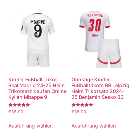
Kinder Fußball Trikot
Günstige Kinder
Real Madrid 24-25 Heim
Fußballtrikots RB Leipzig
Trikotsatz Kaufen Online
Heim Trikotsatz 2024-
Kylian Mbappe 9
25 Benjamin Sesko 30
Bewertet
Bewertet
€
36.00
€
35.00
mit
mit
5.00
5.00
von 5
von 5
Ausführung wählen
Ausführung wählen