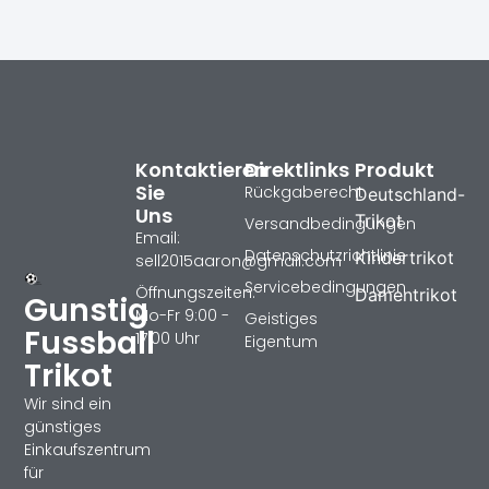
Kontaktieren
Direktlinks
Produkt
Sie
Rückgaberecht
Deutschland-
Uns
Trikot
Versandbedingungen
Email:
Datenschutzrichtlinie
Kindertrikot
sell2015aaron@gmail.com
Servicebedingungen
Öffnungszeiten:
Damentrikot
Gunstig
Mo-Fr 9:00 -
Geistiges
Fussball
17:00 Uhr
Eigentum
Trikot
Wir sind ein
günstiges
Einkaufszentrum
für