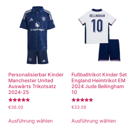
Personalisierbar Kinder
Fußballtrikot Kinder Set
Manchester United
England Heimtrikot EM
Auswärts Trikotsatz
2024 Jude Bellingham
2024-25
10
Bewertet
Bewertet
€
36.00
€
33.59
mit
mit
5.00
5.00
von 5
von 5
Ausführung wählen
Ausführung wählen