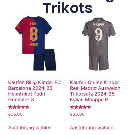
Trikots
Kaufen Billig Kinder FC
Kaufen Online Kinder
Barcelona 2024-25
Real Madrid Ausweich
Heimtrikot Pedri
Trikotsatz 2024-25
Gonzalez 8
Kylian Mbappe 9
Bewertet
Bewertet
€
35.00
€
36.00
mit
mit
5.00
5.00
von 5
von 5
Ausführung wählen
Ausführung wählen