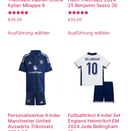
Kylian Mbappe 9
25 Benjamin Sesko 30
Bewertet
Bewertet
€
36.00
€
35.00
mit
mit
5.00
5.00
von 5
von 5
Ausführung wählen
Ausführung wählen
Personalisierbar Kinder
Fußballtrikot Kinder Set
Manchester United
England Heimtrikot EM
Auswärts Trikotsatz
2024 Jude Bellingham