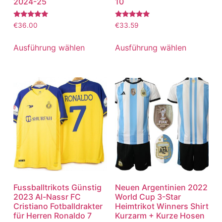
2024-25
10
Bewertet
Bewertet
€
36.00
€
33.59
mit
mit
5.00
5.00
von 5
von 5
Ausführung wählen
Ausführung wählen
Fussballtrikots Günstig
Neuen Argentinien 2022
2023 Al-Nassr FC
World Cup 3-Star
Cristiano Fotballdrakter
Heimtrikot Winners Shirt
für Herren Ronaldo 7
Kurzarm + Kurze Hosen