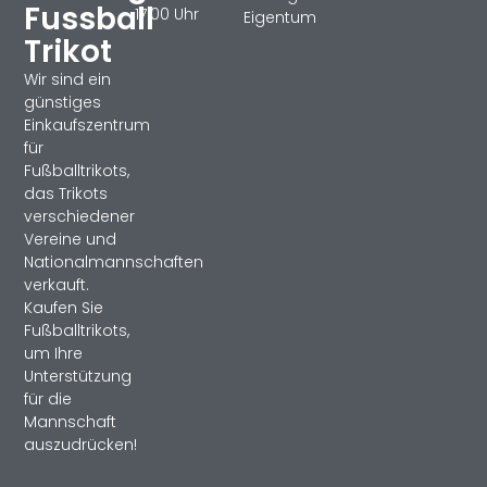
Fussball
17:00 Uhr
Eigentum
Trikot
Wir sind ein
günstiges
Einkaufszentrum
für
Fußballtrikots,
das Trikots
verschiedener
Vereine und
Nationalmannschaften
verkauft.
Kaufen Sie
Fußballtrikots,
um Ihre
Unterstützung
für die
Mannschaft
auszudrücken!