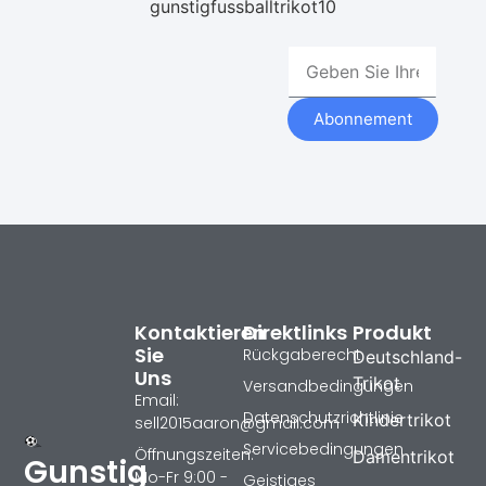
gunstigfussballtrikot10
Abonnement
Kontaktieren
Direktlinks
Produkt
Sie
Rückgaberecht
Deutschland-
Uns
Trikot
Versandbedingungen
Email:
Datenschutzrichtlinie
Kindertrikot
sell2015aaron@gmail.com
Servicebedingungen
Öffnungszeiten:
Damentrikot
Gunstig
Mo-Fr 9:00 -
Geistiges