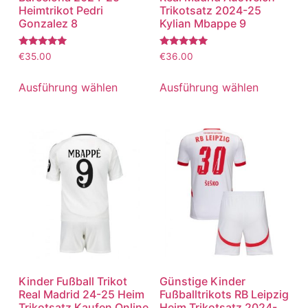
Heimtrikot Pedri
Trikotsatz 2024-25
Gonzalez 8
Kylian Mbappe 9
Bewertet
Bewertet
€
35.00
€
36.00
mit
mit
5.00
5.00
von 5
von 5
Ausführung wählen
Ausführung wählen
Kinder Fußball Trikot
Günstige Kinder
Real Madrid 24-25 Heim
Fußballtrikots RB Leipzig
Trikotsatz Kaufen Online
Heim Trikotsatz 2024-