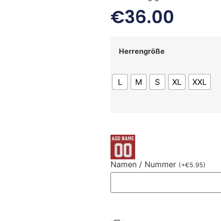
€
36.00
Herrengröße
L
M
S
XL
XXL
Namen / Nummer
(
+
€
5.95
)