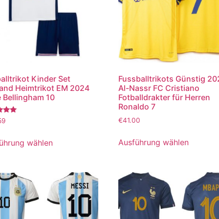
alltrikot Kinder Set
Fussballtrikots Günstig 2
and Heimtrikot EM 2024
Al-Nassr FC Cristiano
 Bellingham 10
Fotballdrakter für Herren
Ronaldo 7
tet
€
41.00
59
Ausführung wählen
ührung wählen