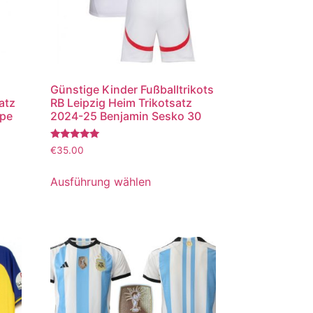
Günstige Kinder Fußballtrikots
atz
RB Leipzig Heim Trikotsatz
ppe
2024-25 Benjamin Sesko 30
Bewertet
€
35.00
mit
5.00
von 5
Ausführung wählen