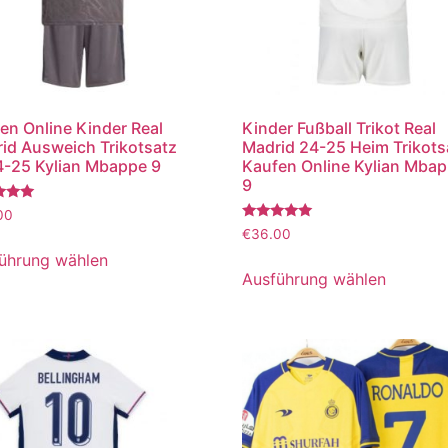
en Online Kinder Real
Kinder Fußball Trikot Real
id Ausweich Trikotsatz
Madrid 24-25 Heim Trikots
-25 Kylian Mbappe 9
Kaufen Online Kylian Mba
9
tet
00
Bewertet
€
36.00
mit
5.00
ührung wählen
von 5
Ausführung wählen