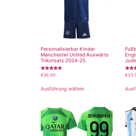
Personalisierbar Kinder
Fußb
Manchester United Auswärts
Engl
Trikotsatz 2024-25
Jude
Bewertet
Bewer
€
36.00
€
33.
mit
mit
5.00
5.00
von 5
von 5
Ausführung wählen
Ausf