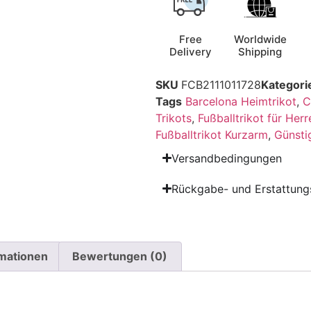
Free
Worldwide
Delivery
Shipping
SKU
FCB2111011728
Kategori
Tags
Barcelona Heimtrikot
,
C
Trikots
,
Fußballtrikot für Herr
Fußballtrikot Kurzarm
,
Günsti
Versandbedingungen
Rückgabe- und Erstattungs
rmationen
Bewertungen (0)