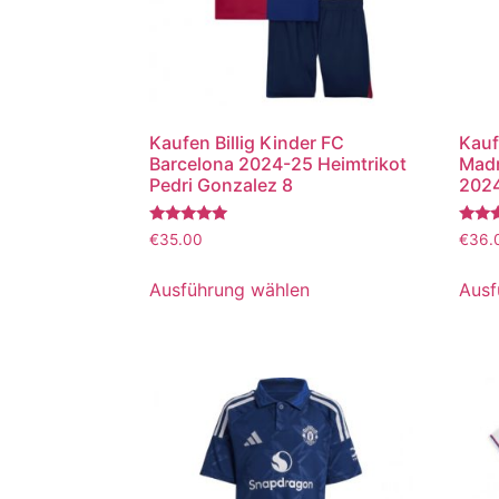
Kaufen Billig Kinder FC
Kauf
Barcelona 2024-25 Heimtrikot
Madr
Pedri Gonzalez 8
2024
Bewertet
Bewer
€
35.00
€
36.
mit
mit
5.00
5.00
von 5
von 5
Ausführung wählen
Ausf