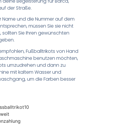
deine Begeisterung für Barca,
uf der Straße.
er Name und die Nummer auf dem
ntsprechen, müssen Sie sie nicht
 sollten Sie Ihren gewünschten
geben.
empfohlen, Fußballtrikots von Hand
Waschmaschine benutzen möchten,
ikots umzudrehen und dann zu
chine mit kaltem Wasser und
waschgang, um die Farben besser
sballtrikot10
weit
enzahlung