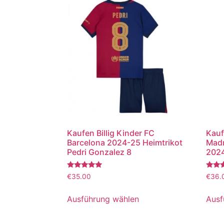
Kaufen Billig Kinder FC
Kauf
Barcelona 2024-25 Heimtrikot
Madr
Pedri Gonzalez 8
2024
Bewertet
Bewer
€
35.00
€
36.
mit
mit
5.00
5.00
von 5
von 5
Ausführung wählen
Ausf