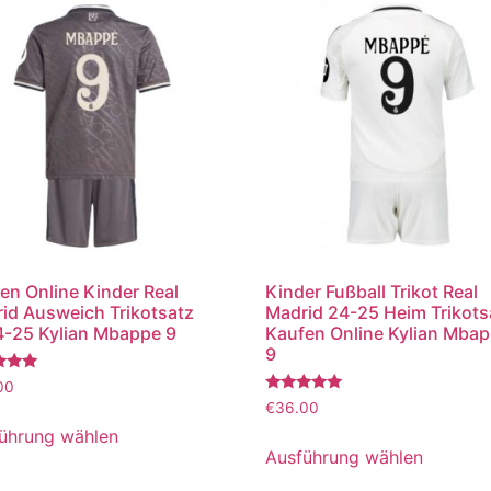
en Online Kinder Real
Kinder Fußball Trikot Real
id Ausweich Trikotsatz
Madrid 24-25 Heim Trikots
-25 Kylian Mbappe 9
Kaufen Online Kylian Mba
9
tet
00
Bewertet
€
36.00
mit
5.00
ührung wählen
von 5
Ausführung wählen