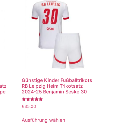
Günstige Kinder Fußballtrikots
atz
RB Leipzig Heim Trikotsatz
ppe
2024-25 Benjamin Sesko 30
Bewertet
€
35.00
mit
5.00
von 5
Ausführung wählen