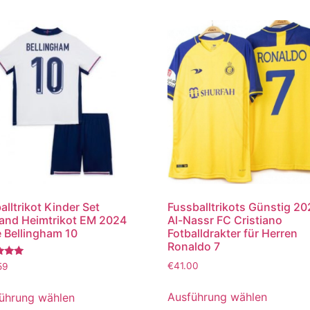
alltrikot Kinder Set
Fussballtrikots Günstig 2
and Heimtrikot EM 2024
Al-Nassr FC Cristiano
 Bellingham 10
Fotballdrakter für Herren
Ronaldo 7
tet
€
41.00
59
Ausführung wählen
ührung wählen