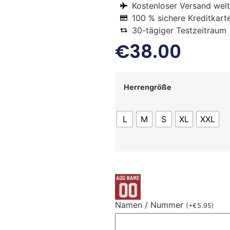
Kostenloser Versand welt
100 % sichere Kreditkart
30-tägiger Testzeitraum
€
38.00
Herrengröße
L
M
S
XL
XXL
Namen / Nummer
(
+
€
5.95
)