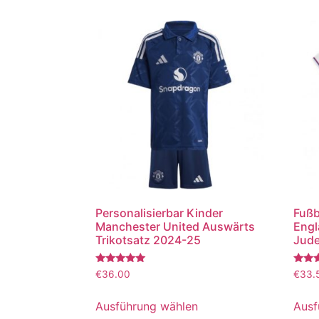
Personalisierbar Kinder
Fußb
Manchester United Auswärts
Engl
Trikotsatz 2024-25
Jude
Bewertet
Bewer
€
36.00
€
33.
mit
mit
5.00
5.00
von 5
von 5
Ausführung wählen
Ausf