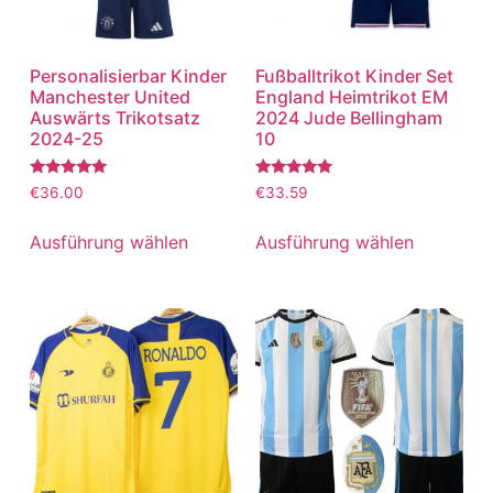
Personalisierbar Kinder
Fußballtrikot Kinder Set
Manchester United
England Heimtrikot EM
Auswärts Trikotsatz
2024 Jude Bellingham
2024-25
10
Bewertet
Bewertet
€
36.00
€
33.59
mit
mit
5.00
5.00
von 5
von 5
Ausführung wählen
Ausführung wählen