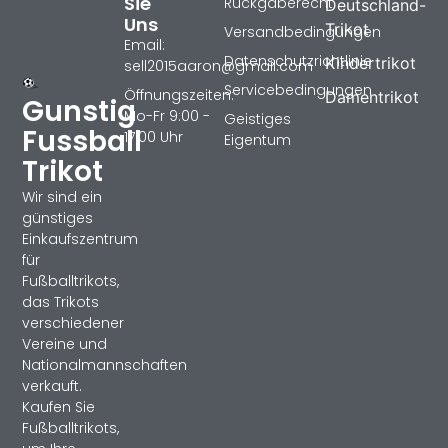
Sie
Rückgaberecht
Deutschland-
Uns
Trikot
Versandbedingungen
Email:
Datenschutzrichtlinie
Kindertrikot
sell2015aaron@gmail.com
Servicebedingungen
Öffnungszeiten:
Damentrikot
Gunstig
Mo-Fr 9:00 -
Geistiges
Fussball
17:00 Uhr
Eigentum
Trikot
Wir sind ein
günstiges
Einkaufszentrum
für
Fußballtrikots,
das Trikots
verschiedener
Vereine und
Nationalmannschaften
verkauft.
Kaufen Sie
Fußballtrikots,