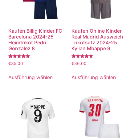
Kaufen Billig Kinder FC
Kaufen Online Kinder
Barcelona 2024-25
Real Madrid Ausweich
Heimtrikot Pedri
Trikotsatz 2024-25
Gonzalez 8
Kylian Mbappe 9
Bewertet
Bewertet
€
35.00
€
36.00
mit
mit
5.00
5.00
von 5
von 5
Ausführung wählen
Ausführung wählen