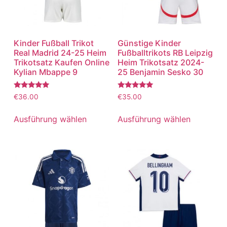
Kinder Fußball Trikot
Günstige Kinder
Real Madrid 24-25 Heim
Fußballtrikots RB Leipzig
Trikotsatz Kaufen Online
Heim Trikotsatz 2024-
Kylian Mbappe 9
25 Benjamin Sesko 30
Bewertet
Bewertet
€
36.00
€
35.00
mit
mit
5.00
5.00
von 5
von 5
Ausführung wählen
Ausführung wählen