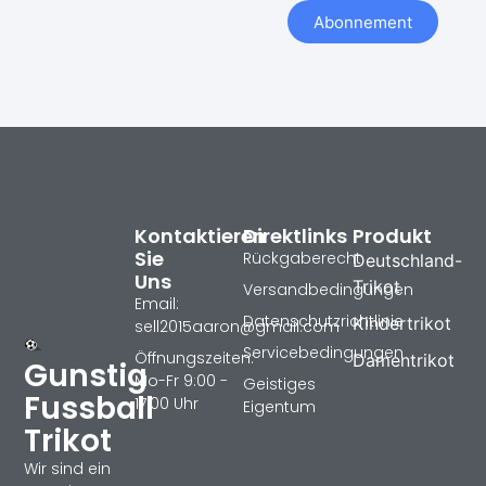
Abonnement
Kontaktieren
Direktlinks
Produkt
Sie
Rückgaberecht
Deutschland-
Uns
Trikot
Versandbedingungen
Email:
Datenschutzrichtlinie
Kindertrikot
sell2015aaron@gmail.com
Servicebedingungen
Öffnungszeiten:
Damentrikot
Gunstig
Mo-Fr 9:00 -
Geistiges
Fussball
17:00 Uhr
Eigentum
Trikot
Wir sind ein