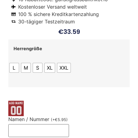
Kostenloser Versand weltweit
100 % sichere Kreditkartenzahlung
30-tägiger Testzeitraum
€
33.59
Herrengröße
L
M
S
XL
XXL
Namen / Nummer
(
+
€
5.95
)