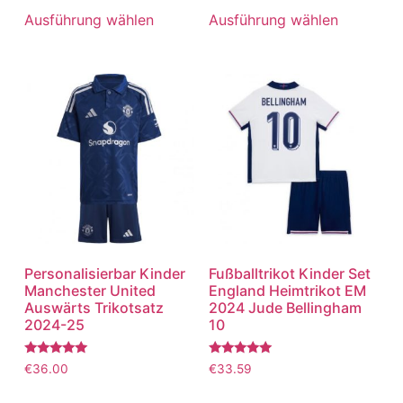
von 5
von 5
Ausführung wählen
Ausführung wählen
Personalisierbar Kinder
Fußballtrikot Kinder Set
Manchester United
England Heimtrikot EM
Auswärts Trikotsatz
2024 Jude Bellingham
2024-25
10
Bewertet
Bewertet
€
36.00
€
33.59
mit
mit
5.00
5.00
von 5
von 5