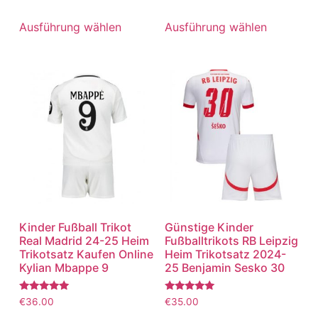
mit
mit
5.00
5.00
von 5
von 5
Ausführung wählen
Ausführung wählen
Kinder Fußball Trikot
Günstige Kinder
Real Madrid 24-25 Heim
Fußballtrikots RB Leipzig
Trikotsatz Kaufen Online
Heim Trikotsatz 2024-
Kylian Mbappe 9
25 Benjamin Sesko 30
Bewertet
Bewertet
€
36.00
€
35.00
mit
mit
5.00
5.00