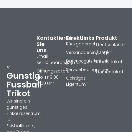
Kontaktieren
Direktlinks
Produkt
Sie
Rückgaberecht
Deutschland-
Uns
Trikot
Versandbedingungen
Email:
Datenschutzrichtlinie
Kindertrikot
sell2015aaron@gmail.com
Servicebedingungen
Öffnungszeiten:
Damentrikot
Gunstig
Mo-Fr 9:00 -
Geistiges
Fussball
17:00 Uhr
Eigentum
Trikot
Wir sind ein
günstiges
Einkaufszentrum
für
Fußballtrikots,
das Trikots