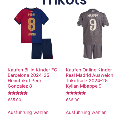
Kaufen Billig Kinder FC
Kaufen Online Kinder
Barcelona 2024-25
Real Madrid Ausweich
Heimtrikot Pedri
Trikotsatz 2024-25
Gonzalez 8
Kylian Mbappe 9
Bewertet
Bewertet
€
35.00
€
36.00
mit
mit
5.00
5.00
von 5
von 5
Ausführung wählen
Ausführung wählen