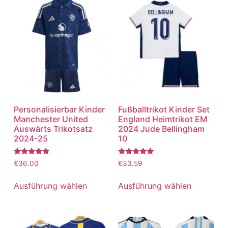
Personalisierbar Kinder
Fußballtrikot Kinder Set
Manchester United
England Heimtrikot EM
Auswärts Trikotsatz
2024 Jude Bellingham
2024-25
10
Bewertet
Bewertet
€
36.00
€
33.59
mit
mit
5.00
5.00
von 5
von 5
Ausführung wählen
Ausführung wählen