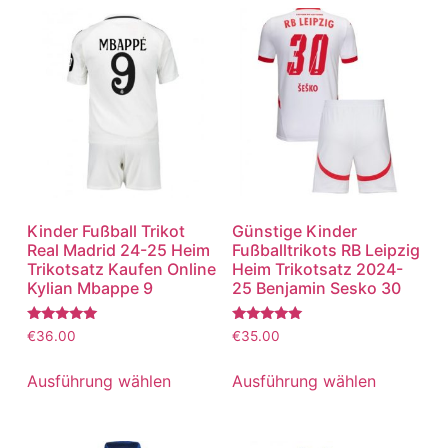
Kinder Fußball Trikot
Günstige Kinder
Real Madrid 24-25 Heim
Fußballtrikots RB Leipzig
Trikotsatz Kaufen Online
Heim Trikotsatz 2024-
Kylian Mbappe 9
25 Benjamin Sesko 30
Bewertet
Bewertet
€
36.00
€
35.00
mit
mit
5.00
5.00
von 5
von 5
Ausführung wählen
Ausführung wählen