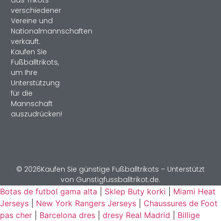
verschiedener
Vereine und
Nationalmannschaften
verkauft.
Kaufen Sie
Fußballtrikots,
um Ihre
Unterstützung
für die
Mannschaft
auszudrücken!
© 2026Kaufen Sie günstige Fußballtrikots – Unterstützt
von Gunstigfussballtrikot.de.
Botas de futbol gama alta
|
Sklep Buty korki
|
Miami Heat
Jerseys
|
New York Rangers Jerseys
|
Chaussures de Foot
pas cher
|
Barcelona dres
|
dresy Real Madrid
|
Billige