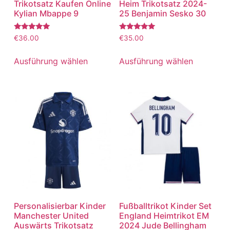
Trikotsatz Kaufen Online
Heim Trikotsatz 2024-
Kylian Mbappe 9
25 Benjamin Sesko 30
Bewertet
Bewertet
€
36.00
€
35.00
mit
mit
5.00
5.00
von 5
von 5
Ausführung wählen
Ausführung wählen
Personalisierbar Kinder
Fußballtrikot Kinder Set
Manchester United
England Heimtrikot EM
Auswärts Trikotsatz
2024 Jude Bellingham