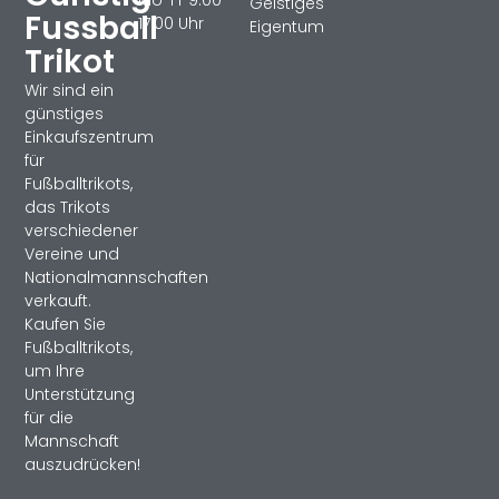
Geistiges
Fussball
17:00 Uhr
Eigentum
Trikot
Wir sind ein
günstiges
Einkaufszentrum
für
Fußballtrikots,
das Trikots
verschiedener
Vereine und
Nationalmannschaften
verkauft.
Kaufen Sie
Fußballtrikots,
um Ihre
Unterstützung
für die
Mannschaft
auszudrücken!