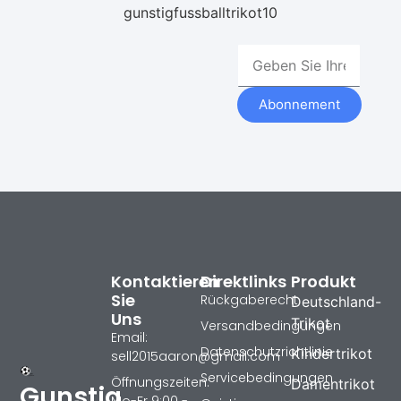
gunstigfussballtrikot10
Abonnement
Kontaktieren
Direktlinks
Produkt
Sie
Rückgaberecht
Deutschland-
Uns
Trikot
Versandbedingungen
Email:
Datenschutzrichtlinie
Kindertrikot
sell2015aaron@gmail.com
Servicebedingungen
Öffnungszeiten:
Damentrikot
Gunstig
Mo-Fr 9:00 -