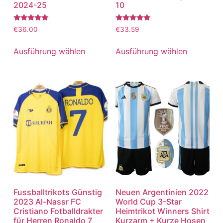
2024-25
10
Bewertet
Bewertet
€
36.00
€
33.59
mit
mit
5.00
5.00
von 5
von 5
Ausführung wählen
Ausführung wählen
Fussballtrikots Günstig
Neuen Argentinien 2022
2023 Al-Nassr FC
World Cup 3-Star
Cristiano Fotballdrakter
Heimtrikot Winners Shirt
für Herren Ronaldo 7
Kurzarm + Kurze Hosen