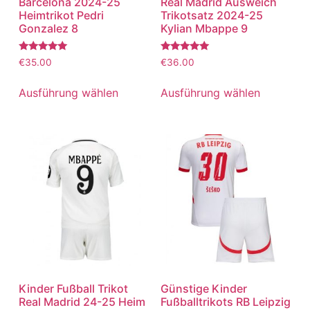
Barcelona 2024-25
Real Madrid Ausweich
Heimtrikot Pedri
Trikotsatz 2024-25
Gonzalez 8
Kylian Mbappe 9
Bewertet
Bewertet
€
35.00
€
36.00
mit
mit
5.00
5.00
von 5
von 5
Ausführung wählen
Ausführung wählen
Kinder Fußball Trikot
Günstige Kinder
Real Madrid 24-25 Heim
Fußballtrikots RB Leipzig