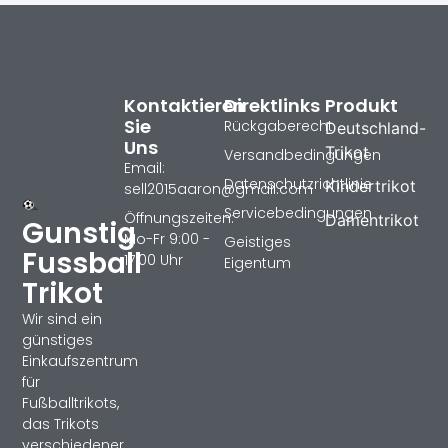
Kontaktieren
Direktlinks
Produkt
Sie
Rückgaberecht
Deutschland-
Uns
Trikot
Versandbedingungen
Email:
Datenschutzrichtlinie
Kindertrikot
sell2015aaron@gmail.com
Servicebedingungen
Öffnungszeiten:
Damentrikot
Gunstig
Mo-Fr 9:00 -
Geistiges
Fussball
17:00 Uhr
Eigentum
Trikot
Wir sind ein
günstiges
Einkaufszentrum
für
Fußballtrikots,
das Trikots
verschiedener