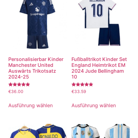
Personalisierbar Kinder
Fußballtrikot Kinder Set
Manchester United
England Heimtrikot EM
Auswärts Trikotsatz
2024 Jude Bellingham
2024-25
10
Bewertet
Bewertet
€
36.00
€
33.59
mit
mit
5.00
5.00
von 5
von 5
Ausführung wählen
Ausführung wählen