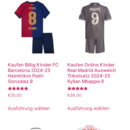
Kaufen Billig Kinder FC
Kaufen Online Kinder
Barcelona 2024-25
Real Madrid Ausweich
Heimtrikot Pedri
Trikotsatz 2024-25
Gonzalez 8
Kylian Mbappe 9
Bewertet
Bewertet
€
35.00
€
36.00
mit
mit
5.00
5.00
von 5
von 5
Ausführung wählen
Ausführung wählen