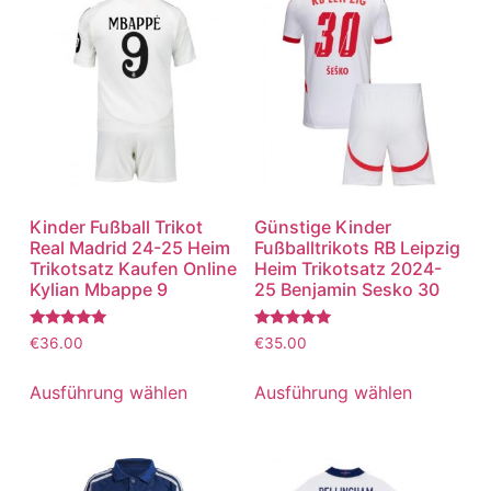
Kinder Fußball Trikot
Günstige Kinder
Real Madrid 24-25 Heim
Fußballtrikots RB Leipzig
Trikotsatz Kaufen Online
Heim Trikotsatz 2024-
Kylian Mbappe 9
25 Benjamin Sesko 30
Bewertet
Bewertet
€
36.00
€
35.00
mit
mit
5.00
5.00
von 5
von 5
Ausführung wählen
Ausführung wählen