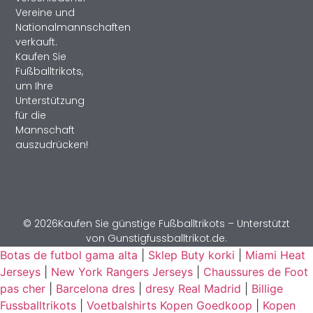
Vereine und
Nationalmannschaften
verkauft.
Kaufen Sie
Fußballtrikots,
um Ihre
Unterstützung
für die
Mannschaft
auszudrücken!
© 2026Kaufen Sie günstige Fußballtrikots – Unterstützt
von Gunstigfussballtrikot.de.
Botas de futbol gama alta
|
Sklep Buty korki
|
Miami Heat
Jerseys
|
New York Rangers Jerseys
|
Chaussures de Foot
pas cher
|
Barcelona dres
|
dresy Real Madrid
|
Billige
Fussballtrikots
|
Voetbalshirts Kopen Goedkoop
|
Kopen